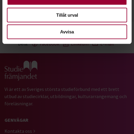
Tillåt urval
Avvisa
Dela:
Facebook
LinkedIn
E-mail
Gå till studiefrämjandets startsida
Vi är ett av Sveriges största studieförbund med ett brett
utbud av studiecirklar, utbildningar, kulturarrangemang och
föreläsningar.
GENVÄGAR
Kontakta oss