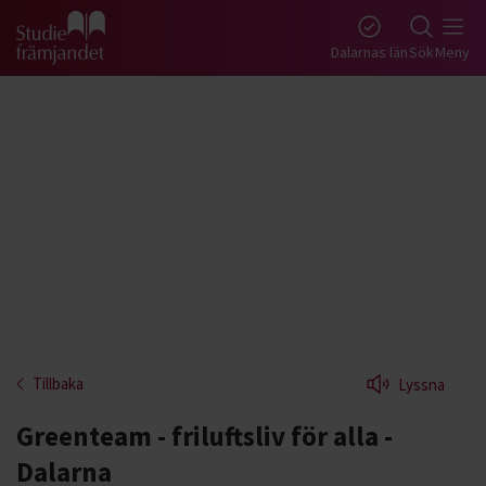
Gå till studiefrämjandets startsida
Dalarnas län
Sök
Meny
Tillbaka
Lyssna
Greenteam - friluftsliv för alla -
Dalarna