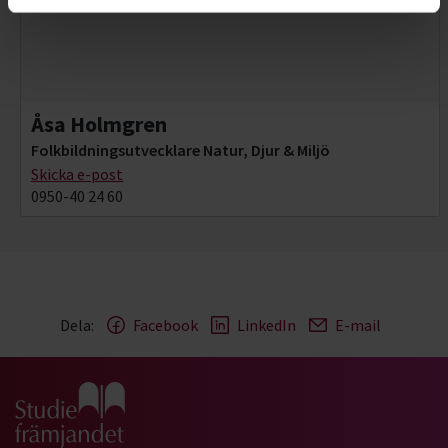
Åsa Holmgren
Folkbildningsutvecklare Natur, Djur & Miljö
Skicka e-post
0950-40 24 60
Dela:
Facebook
LinkedIn
E-mail
Gå till studiefrämjandets startsida