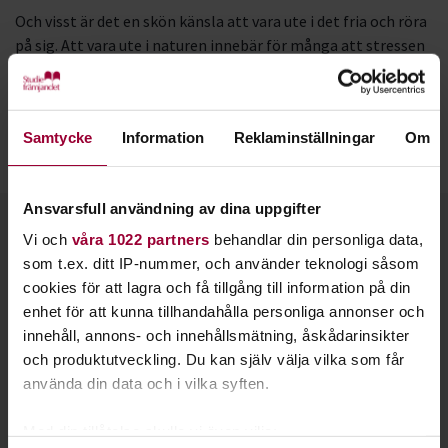
Och visst är det en skön känsla att vara ute i det fria och röra
på sig. Att vara ute i naturen innebär för många att stressen
minskar och att det blir lättare att leva i nuet.
Studiefrämjandet anordnar friluftsverksamhet tillsammans
med bland annat
Friluftsfrämjandet
och
Samtycke
Information
Reklaminställningar
Om
Fältbiologerna
.
Ansvarsfull användning av dina uppgifter
Kontakt
Vi och
våra 1022 partners
behandlar din personliga data,
som t.ex. ditt IP-nummer, och använder teknologi såsom
cookies för att lagra och få tillgång till information på din
enhet för att kunna tillhandahålla personliga annonser och
innehåll, annons- och innehållsmätning, åskådarinsikter
och produktutveckling. Du kan själv välja vilka som får
använda din data och i vilka syften.
Med din tillåtelse skulle vi även vilja: