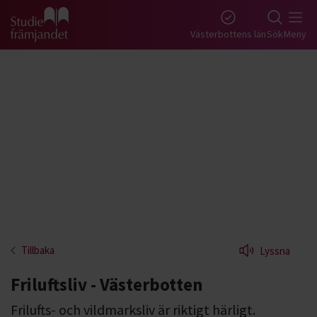
Gå till studiefrämjandets startsida
Västerbottens län
Sök
Meny
Tillbaka
Lyssna
Friluftsliv - Västerbotten
Frilufts- och vildmarksliv är riktigt härligt.