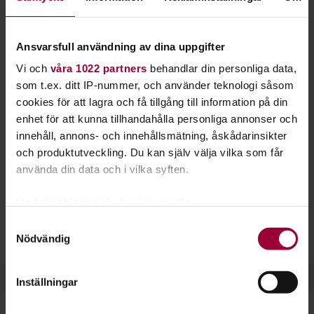
biologisk mångfald. Starta en studiecirkel eller
gå en kurs hos oss.
Ansvarsfull användning av dina uppgifter
Få bättre koll på trollsländor, skalbaggar och påfågelögon.
Vi och
våra 1022 partners
behandlar din personliga data,
Insekter utgör en viktig del av den biologiska mångfalden.
som t.ex. ditt IP-nummer, och använder teknologi såsom
Alla arter har olika funktioner som både är viktiga och
cookies för att lagra och få tillgång till information på din
intressanta att lära sig mer om.
enhet för att kunna tillhandahålla personliga annonser och
innehåll, annons- och innehållsmätning, åskådarinsikter
Kanske vill du lära dig mer om en specifik insekt, såsom
och produktutveckling. Du kan själv välja vilka som får
trollsländan? Eller om en viss underklass av insekter, som
använda din data och i vilka syften.
exempelvis bevingade insekter? Hör av dig till oss och
starta
en studiecirkel
, så hjälper vi dig igång!
Med din tillåtelse skulle vi även vilja:
Samla in information om din geografiska plats
Studiefrämjandet anordnar många kurser tillsammans med
Samtyckesval
Nödvändig
som kan ha en noggrannhet på upp till flera meter
Naturskyddsföreningen
.
Identifiera din enhet genom att aktivt skanna den
för specifika kännetecken (fingeravtryck)
Inställningar
Ta reda på mer om hur dina personliga uppgifter
behandlas och ställ in dina preferenser i
detaljsektionen
.