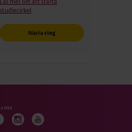
Läs mer om att starta
studiecirkel
Nästa steg
J OSS
Följ oss på facebook
Följ oss på instagram
Följ oss på youtub