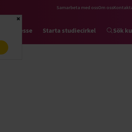
Samarbeta med oss
Om oss
Kontakt
Stäng
tta intresse
Starta studiecirkel
Sök ku
a