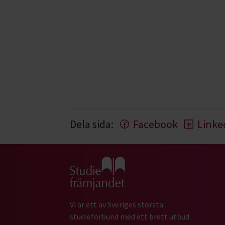
Dela sida:
Facebook
Linke
Gå till studiefrämjandets startsida
Vi är ett av Sveriges största
studieförbund med ett brett utbud