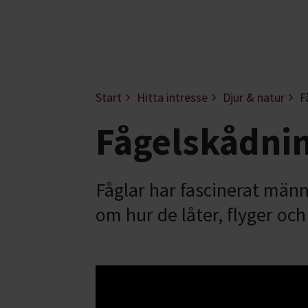
Start
Hitta intresse
Djur & natur
F
Fågelskådnin
Fåglar har fascinerat männi
om hur de låter, flyger oc