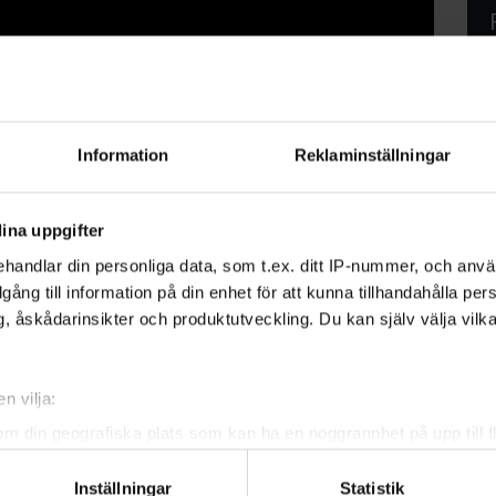
obby du kan ha med dig när du är på
Information
Reklaminställningar
komma igång är att skaffa en bra fågelbok
irkel. Att lära sig tillsammans med andra är
ina uppgifter
handlar din personliga data, som t.ex. ditt IP-nummer, och anv
illgång till information på din enhet för att kunna tillhandahålla pe
 i din trädgård, bygga fågelholkar eller är
, åskådarinsikter och produktutveckling. Du kan själv välja vilk
älp av oss på Studiefrämjandet.
n vilja:
n använda eller inspireras av: Mata fågel,
om din geografiska plats som kan ha en noggrannhet på upp till f
skåda fågel.
genom att aktivt skanna den för specifika kännetecken (fingeravt
Inställningar
Statistik