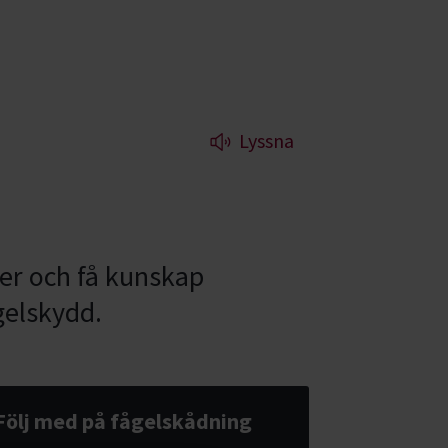
Lyssna
rter och få kunskap
gelskydd.
Följ med på fågelskådning