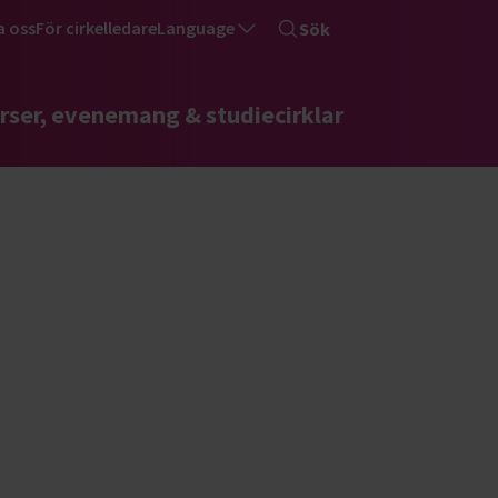
a oss
För cirkelledare
Language
Sök
rser, evenemang & studiecirklar