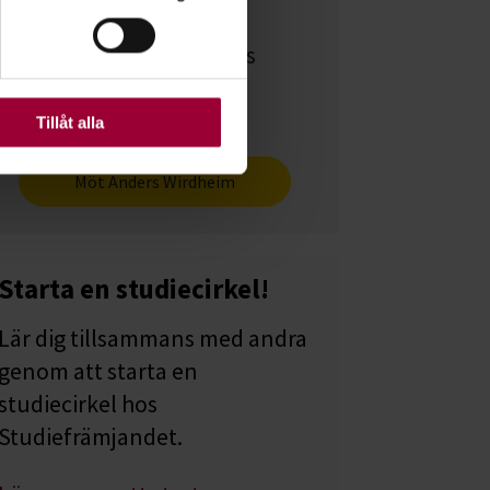
ljsektionen
. Du kan ändra
läsa en intervju med
Ugglestipendiaten Anders
ats. Vissa kakor är
Wirdheim.
Tillåt alla
Möt Anders Wirdheim
Starta en studiecirkel!
Lär dig tillsammans med andra
genom att starta en
studiecirkel hos
Studiefrämjandet.