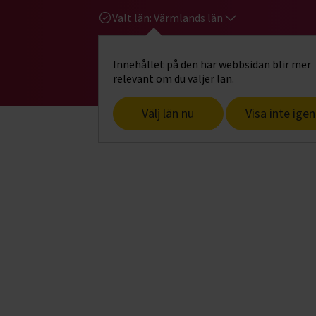
Valt län:
Värmlands län
Innehållet på den här webbsidan blir mer
Hi
Gå till studiefrämjandets startsid
relevant om du väljer län.
Välj län nu
Visa inte igen