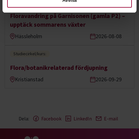
Avvisa
Föreläsning:
Floravandring på Garnisonen (gamla P2) –
upptäck sommarens växter
Hässleholm
2026-08-08
Studiecirkel/kurs:
Flora/botanikrelaterad fördjupning
Kristianstad
2026-09-29
Dela:
Facebook
LinkedIn
E-mail