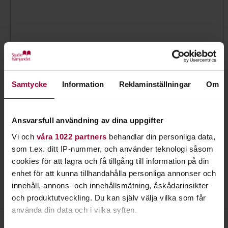
Samtycke
Information
Reklaminställningar
Om
Ansvarsfull användning av dina uppgifter
Vi och
våra 1022 partners
behandlar din personliga data,
Mari Graneskog
som t.ex. ditt IP-nummer, och använder teknologi såsom
Folkbildningsutvecklare Djur-Natur
cookies för att lagra och få tillgång till information på din
Skicka e-post
enhet för att kunna tillhandahålla personliga annonser och
073-942 36 46
Läs mer
innehåll, annons- och innehållsmätning, åskådarinsikter
och produktutveckling. Du kan själv välja vilka som får
använda din data och i vilka syften.