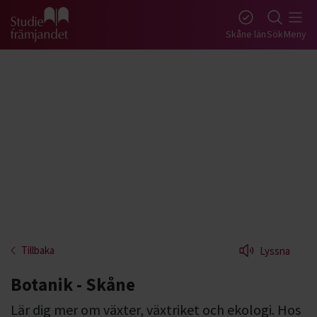
Gå till studiefrämjandets startsida
Skåne län
Sök
Meny
Tillbaka
Lyssna
Botanik - Skåne
Lär dig mer om växter, växtriket och ekologi. Hos