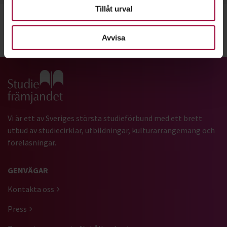
Tillåt urval
Avvisa
Dela:
Facebook
LinkedIn
E-mail
Gå till studiefrämjandets startsida
Vi är ett av Sveriges största studieförbund med ett brett
utbud av studiecirklar, utbildningar, kulturarrangemang och
föreläsningar.
GENVÄGAR
Kontakta oss
Press