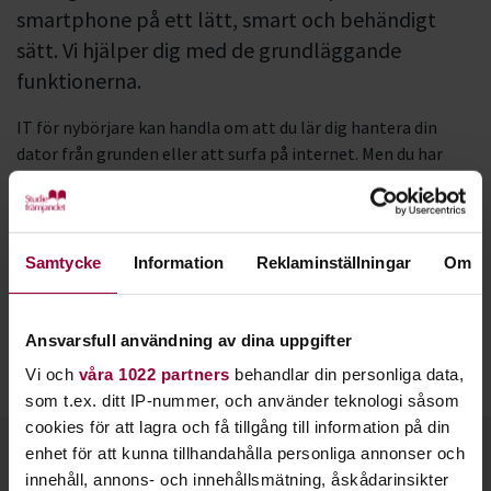
smartphone på ett lätt, smart och behändigt
sätt. Vi hjälper dig med de grundläggande
funktionerna.
IT för nybörjare kan handla om att du lär dig hantera din
dator från grunden eller att surfa på internet. Men du har
också möjlighet att lära dig att hantera din surfplatta eller
smartphone bättre.
Idag sker den tekniska utvecklingen mycket snabbt och att
Samtycke
Information
Reklaminställningar
Om
hålla jämna steg kan vara svårt. Genom att förstå de
viktigaste funktionerna har du kommit en bra bit på vägen.
Ansvarsfull användning av dina uppgifter
På flera orter samarbetar Studiefrämjandet med
Vi och
våra 1022 partners
behandlar din personliga data,
SeniorNet
, där seniorer lär ut IT till andra seniorer.
som t.ex. ditt IP-nummer, och använder teknologi såsom
cookies för att lagra och få tillgång till information på din
Kontakt
enhet för att kunna tillhandahålla personliga annonser och
innehåll, annons- och innehållsmätning, åskådarinsikter