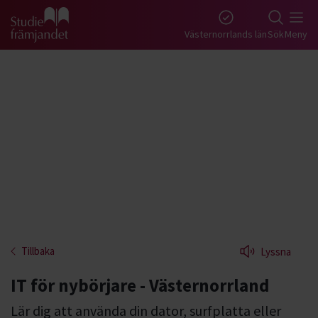
Gå till studiefrämjandets startsida
Västernorrlands län
Sök
Meny
Tillbaka
Lyssna
IT för nybörjare - Västernorrland
Lär dig att använda din dator, surfplatta eller