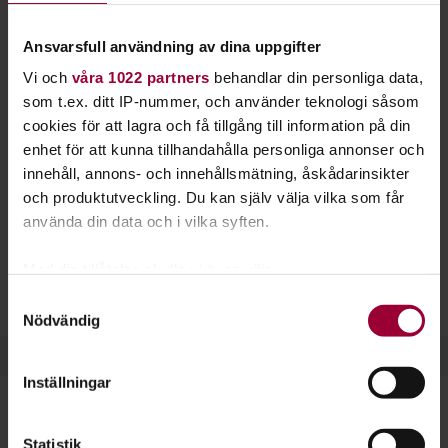
mer om bokföring. Vi har teoretiska och
databaserade kurser där flera kan läsas på
Ansvarsfull användning av dina uppgifter
distans.
Vi och
våra 1022 partners
behandlar din personliga data,
som t.ex. ditt IP-nummer, och använder teknologi såsom
Efter våra grundkurser i bokföring kan du sköta ekonomin i
cookies för att lagra och få tillgång till information på din
ett mindre företag eller assistera på ekonomiavdelningen i
enhet för att kunna tillhandahålla personliga annonser och
ett större. Du kan också läsa vidare och lära dig bokföra i
innehåll, annons- och innehållsmätning, åskådarinsikter
programmen
Visma Administration
eller
Visma Ekonomi
.
och produktutveckling. Du kan själv välja vilka som får
använda din data och i vilka syften.
Kunskap inom ekonomi och bokföring är till stor nytta om
du ska jobba som kassör i en förening, vara ekonomiansvarig
Med din tillåtelse skulle vi även vilja:
på ett mindre företag eller vill få bättre koll på din
Samla in information om din geografiska plats
Samtyckesval
privatekonomi.
Nödvändig
som kan ha en noggrannhet på upp till flera meter
Identifiera din enhet genom att aktivt skanna den
för specifika kännetecken (fingeravtryck)
Inställningar
Ta reda på mer om hur dina personliga uppgifter
behandlas och ställ in dina preferenser i
detaljsektionen
.
Statistik
Du kan ändra eller dra tillbaka ditt samtycke när som