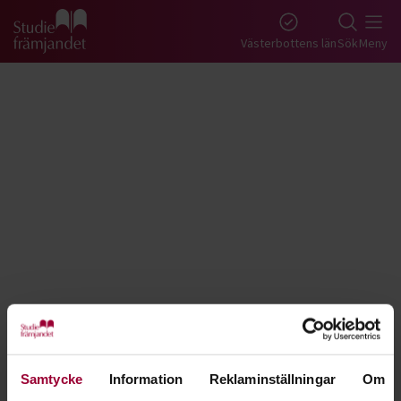
Gå till studiefrämjandets startsida
Västerbottens län
Sök
Meny
Tillbaka
Lyssna
Bokföring & ekonomi - Västerbotten
Samtycke
Information
Reklaminställningar
Om
Öka dina kunskaper inom ekonomi och lär dig