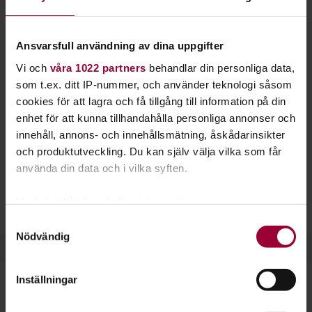
mer om bokföring. Vi har teoretiska och
databaserade kurser där flera kan läsas på
Ansvarsfull användning av dina uppgifter
distans.
Vi och
våra 1022 partners
behandlar din personliga data,
Efter våra grundkurser i bokföring kan du sköta ekonomin i
som t.ex. ditt IP-nummer, och använder teknologi såsom
ett mindre företag eller assistera på ekonomiavdelningen i
cookies för att lagra och få tillgång till information på din
ett större. Du kan också läsa vidare och lära dig bokföra i
enhet för att kunna tillhandahålla personliga annonser och
programmen
Visma Administration
eller
Visma Ekonomi
.
innehåll, annons- och innehållsmätning, åskådarinsikter
och produktutveckling. Du kan själv välja vilka som får
Kunskap inom ekonomi och bokföring är till stor nytta om
använda din data och i vilka syften.
du ska jobba som kassör i en förening, vara ekonomiansvarig
på ett mindre företag eller vill få bättre koll på din
Med din tillåtelse skulle vi även vilja:
privatekonomi.
Samla in information om din geografiska plats
Samtyckesval
Nödvändig
som kan ha en noggrannhet på upp till flera meter
Identifiera din enhet genom att aktivt skanna den
för specifika kännetecken (fingeravtryck)
Inställningar
Ta reda på mer om hur dina personliga uppgifter
behandlas och ställ in dina preferenser i
detaljsektionen
.