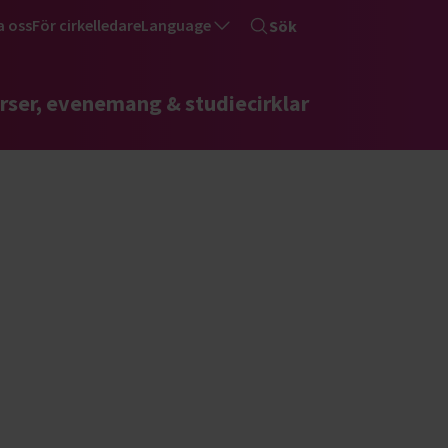
a oss
För cirkelledare
Language
Sök
rser, evenemang & studiecirklar