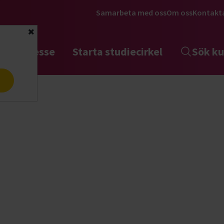
Samarbeta med oss
Om oss
Kontakt
Stäng
tta intresse
Starta studiecirkel
Sök ku
a