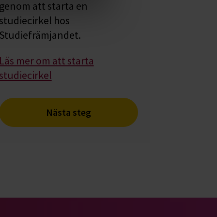
genom att starta en
studiecirkel hos
Studiefrämjandet.
Läs mer om att starta
studiecirkel
Nästa steg