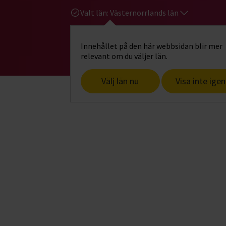
Valt län:
Västernorrlands län
Innehållet på den här webbsidan blir mer
Hi
Gå till studiefrämjandets startsid
relevant om du väljer län.
Välj län nu
Visa inte igen