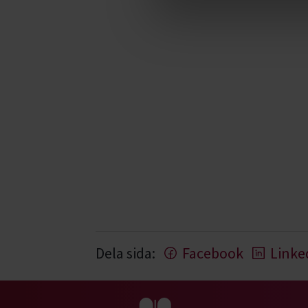
Dela sida:
Facebook
Linke
Gå till studiefrämjandets startsida