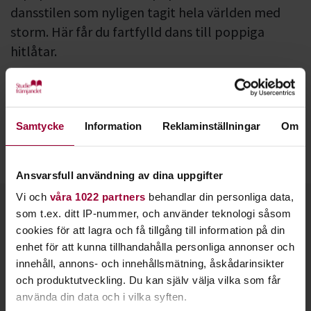
dansstilen som nyligen tagit hela världen med
storm. Här får du fartfylld dans till poppiga
hitlåtar.
I en K-popkurs lär du dig grundstegen som finns i de
populäraste K-poplåtarna. Samtidigt förbättrar du din
motion, smidighet och rytmik.
Samtycke
Information
Reklaminställningar
Om
I den här dansen släpper du loss till snygga melodier och
beats. Låtarnas texter handlar oftast om kärlek.
Ansvarsfull användning av dina uppgifter
Vi och
våra 1022 partners
behandlar din personliga data,
Kontakt
som t.ex. ditt IP-nummer, och använder teknologi såsom
cookies för att lagra och få tillgång till information på din
enhet för att kunna tillhandahålla personliga annonser och
innehåll, annons- och innehållsmätning, åskådarinsikter
och produktutveckling. Du kan själv välja vilka som får
använda din data och i vilka syften.