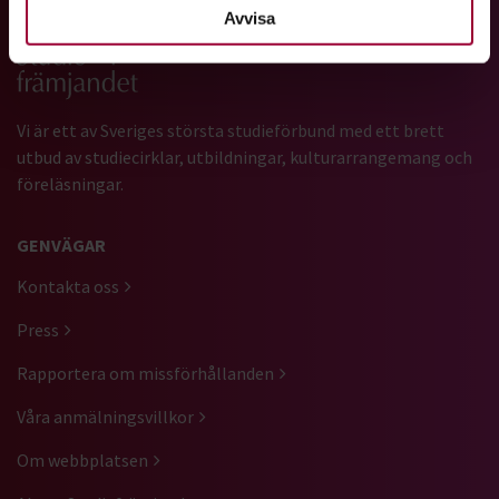
Avvisa
Gå till studiefrämjandets startsida
Vi är ett av Sveriges största studieförbund med ett brett
utbud av studiecirklar, utbildningar, kulturarrangemang och
föreläsningar.
GENVÄGAR
Kontakta oss
Press
Rapportera om missförhållanden
Våra anmälningsvillkor
Om webbplatsen