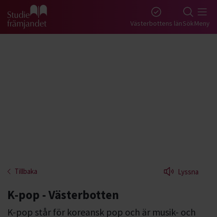
Gå till studiefrämjandets startsida
Västerbottens län
Sök
Meny
Tillbaka
Lyssna
K-pop - Västerbotten
K-pop står för koreansk pop och är musik- och