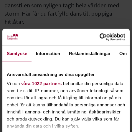
dansstilen som nyligen tagit hela världen med
storm. Här får du fartfylld dans till poppiga
hitlåtar.
I en K-popkurs lär du dig grundstegen som finns i de
populäraste K-poplåtarna. Samtidigt förbättrar du din
motion, smidighet och rytmik.
Samtycke
Information
Reklaminställningar
Om
I den här dansen släpper du loss till snygga melodier och
beats. Låtarnas texter handlar oftast om kärlek.
Ansvarsfull användning av dina uppgifter
Vi och
våra 1022 partners
behandlar din personliga data,
Kontakt
som t.ex. ditt IP-nummer, och använder teknologi såsom
cookies för att lagra och få tillgång till information på din
enhet för att kunna tillhandahålla personliga annonser och
innehåll, annons- och innehållsmätning, åskådarinsikter
och produktutveckling. Du kan själv välja vilka som får
använda din data och i vilka syften.