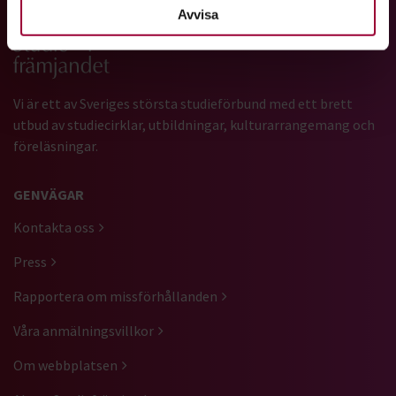
Avvisa
Gå till studiefrämjandets startsida
Vi är ett av Sveriges största studieförbund med ett brett
utbud av studiecirklar, utbildningar, kulturarrangemang och
föreläsningar.
GENVÄGAR
Kontakta oss
Press
Rapportera om missförhållanden
Våra anmälningsvillkor
Om webbplatsen