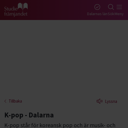
Gå till studiefrämjandets startsida
Dalarnas län
Sök
Meny
Tillbaka
Lyssna
K-pop - Dalarna
K-pop står för koreansk pop och är musik- och