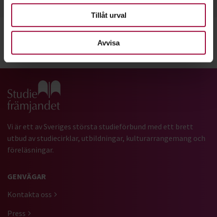
Tillåt urval
Avvisa
Dela:
Facebook
LinkedIn
E-mail
Gå till studiefrämjandets startsida
Vi är ett av Sveriges största studieförbund med ett brett
utbud av studiecirklar, utbildningar, kulturarrangemang och
föreläsningar.
GENVÄGAR
Kontakta oss
Press