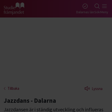
Gå till studiefrämjandets startsida
Dalarnas län
Sök
Meny
Tillbaka
Lyssna
Jazzdans - Dalarna
Jazzdansen är i ständig utveckling och influeras