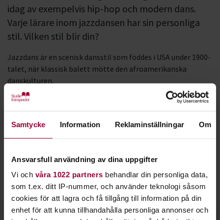
idag av exempelvis hip-hop och modern dans.
Varje lärare inom jazzdansen har sin personliga
stil. Vilken stil blir din?
Jazzdans är en scenisk dansstil som föddes i USA under 1900-
talet, när klassisk balett mötte den afroamerikanska
danskulturen.
Jazzdansen förekommer ofta i musikaler och shower och den
innehåller
grundsteg
som
finns
i flera olika dansstilar.
Samtycke
Information
Reklaminställningar
Om
Denna stil är starkt förknippad med dynamik, uttryck
och
musikalitet, där rörelsekvalitéer som tyngd, isolationer,
Ansvarsfull användning av dina uppgifter
attacker, skärpa och rytmiskt fotarbete är i fokus.
Vi och
våra 1022 partners
behandlar din personliga data,
som t.ex. ditt IP-nummer, och använder teknologi såsom
cookies för att lagra och få tillgång till information på din
enhet för att kunna tillhandahålla personliga annonser och
Kontakt