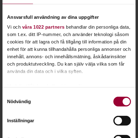
Ansvarsfull användning av dina uppgifter
Vi och
våra 1022 partners
behandlar din personliga data,
som t.ex. ditt IP-nummer, och använder teknologi såsom
cookies för att lagra och få tillgång till information på din
enhet för att kunna tillhandahålla personliga annonser och
innehåll, annons- och innehållsmätning, åskådarinsikter
och produktutveckling. Du kan själv välja vilka som får
använda din data och i vilka syften.
Claudia Rebeggiani
Med din tillåtelse skulle vi även vilja:
Folkbildningsutvecklare Kultur
Samla in information om din geografiska plats
Skicka e-post
Samtyckesval
Nödvändig
073-696 75 60
som kan ha en noggrannhet på upp till flera meter
Läs mer
Identifiera din enhet genom att aktivt skanna den
för specifika kännetecken (fingeravtryck)
Inställningar
Ta reda på mer om hur dina personliga uppgifter
behandlas och ställ in dina preferenser i
detaljsektionen
.