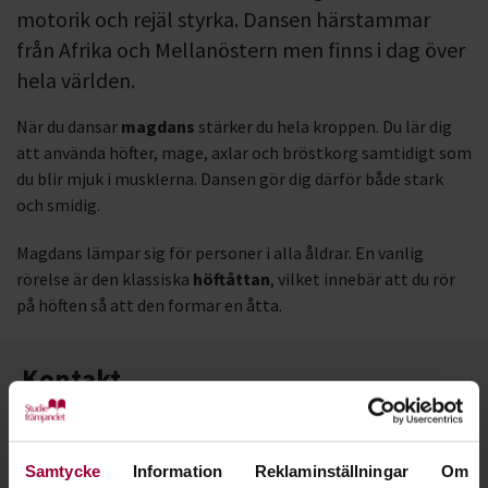
motorik och rejäl styrka. Dansen härstammar
från Afrika och Mellanöstern men finns i dag över
hela världen.
När du dansar
magdans
stärker du hela kroppen. Du lär dig
att använda höfter, mage, axlar och bröstkorg samtidigt som
du blir mjuk i musklerna. Dansen gör dig därför både stark
och smidig.
Magdans lämpar sig för personer i alla åldrar. En vanlig
rörelse är den klassiska
höftåttan
, vilket innebär att du rör
på höften så att den formar en åtta.
Kontakt
Samtycke
Information
Reklaminställningar
Om