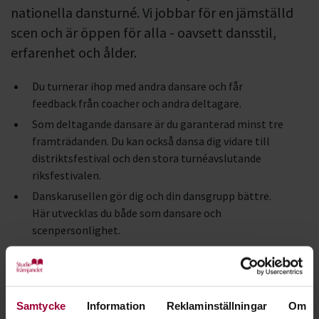
nationella dansturné. Vi jobbar för en jämställd
scen och är öppen för alla - oavsett dansstil,
erfarenhet och ålder.
Du turnerar ihop med andra dansare och får
feedback från coacher och andra deltagare.
Som deltagande dansare är du garanterad minst tre
framträdanden. Du kan också dansa dig vidare till
distriktsfestival och den stora turnéavslutande
riksfestivalen.
Danskarusellen gör dig och din dansgrupp bättre.
Här utvecklas du både som dansare och
scenpersonlighet.
Via feedback, nätverkande och möten med andra
dansare samlar du på dig massor av bra
erfarenheter.
Danskarusellen arrangeras av Studiefrämjandet i
Samtycke
Information
Reklaminställningar
Om