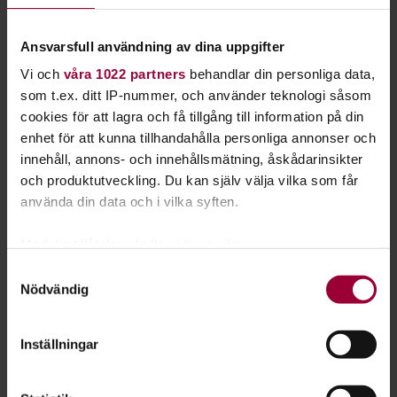
samarbete med fritidsgårdar, föreningar och lokala
arrangörer.
Ansvarsfull användning av dina uppgifter
Den stora resan med Danskarusellen
Vi och
våra 1022 partners
behandlar din personliga data,
som t.ex. ditt IP-nummer, och använder teknologi såsom
Stämningen, nervositeten, glädjen, utvecklingen,
cookies för att lagra och få tillgång till information på din
sammanhållningen, nätverkandet, uppladdningen,
enhet för att kunna tillhandahålla personliga annonser och
uppträdandet, firandet, feedbackandet, lärandet. Snacka om
innehåll, annons- och innehållsmätning, åskådarinsikter
folkbildning!
och produktutveckling. Du kan själv välja vilka som får
använda din data och i vilka syften.
Unna dig tid att se denna sjukt härliga vlogg som
dansgruppen
Illusion
från Lund gjort om sin resa till
Med din tillåtelse skulle vi även vilja:
Danskarusellens och Livekarusellens riksfestival i
Samla in information om din geografiska plats
Samtyckesval
Norrköping 2019.
Nödvändig
som kan ha en noggrannhet på upp till flera meter
Identifiera din enhet genom att aktivt skanna den
för specifika kännetecken (fingeravtryck)
Inställningar
Ta reda på mer om hur dina personliga uppgifter
behandlas och ställ in dina preferenser i
detaljsektionen
.