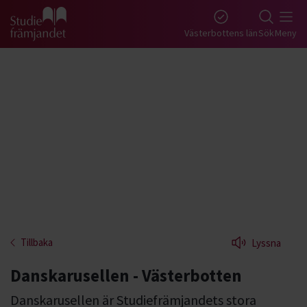
Gå till studiefrämjandets startsida
Västerbottens län
Sök
Meny
Tillbaka
Lyssna
Danskarusellen - Västerbotten
Danskarusellen är Studiefrämjandets stora