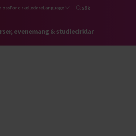
a oss
För cirkelledare
Language
Sök
rser, evenemang & studiecirklar