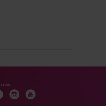
J OSS
Följ oss på facebook
Följ oss på instagram
Följ oss på youtub