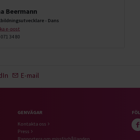
na Beermann
kbildningsutvecklare - Dans
cka e-post
-071 34 80
dIn
E-mail
GENVÄGAR
FÖL
Kontakta oss
Press
Rapportera om missförhållanden