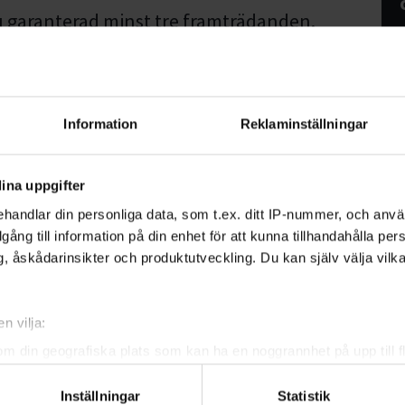
 garanterad minst tre framträdanden.
ill distriktsfestival och den stora
n.
n dansgrupp bättre. Här utvecklas du
Information
Reklaminställningar
sonlighet.
ch möten med andra dansare samlar du
ina uppgifter
ter.
handlar din personliga data, som t.ex. ditt IP-nummer, och anv
 Studiefrämjandet i samarbete med
illgång till information på din enhet för att kunna tillhandahålla pe
okala arrangörer.
, åskådarinsikter och produktutveckling. Du kan själv välja vilk
len
n vilja:
om din geografiska plats som kan ha en noggrannhet på upp till f
en, utvecklingen, sammanhållningen,
genom att aktivt skanna den för specifika kännetecken (fingeravt
pträdandet, firandet, feedbackandet,
Inställningar
Statistik