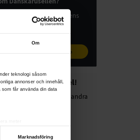
om Danskarusellen?
Surfa in på Danskarusellens
egen webb!
Om
Danskarusellens webbsida
änder teknologi såsom
Starta en studiecirkel!
rsonliga annonser och innehåll,
a som får använda din data
Lär dig tillsammans med andra
genom att starta en
studiecirkel hos
lera meter
Studiefrämjandet.
ryck)
Marknadsföring