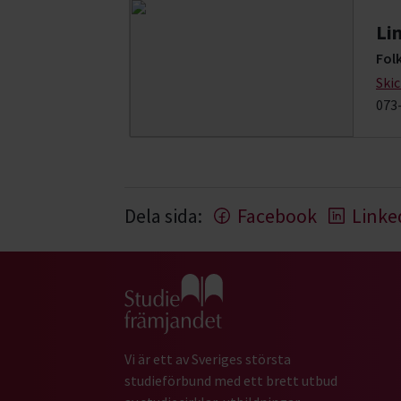
Li
Fol
Ski
073
Dela sida:
Facebook
Linke
Gå till studiefrämjandets startsida
Vi är ett av Sveriges största
studieförbund med ett brett utbud