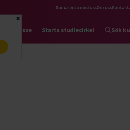
Samarbeta med oss
Om oss
Kontakt
Stäng
tta intresse
Starta studiecirkel
Sök ku
a