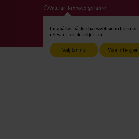
Valt län:
Kronobergs län
Innehållet på den här webbsidan blir mer
Hi
Gå till studiefrämjandets startsid
relevant om du väljer län.
Välj län nu
Visa inte igen