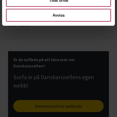
Tillåt urval
Jörgen Nohrin
Folkbildningsutvecklare Natur & Kultur
Avvisa
Skicka e-post
0250-436 10
Är du nyfiken på att läsa mer om
Danskarusellen?
Surfa in på Danskarusellens egen
webb!
Danskarusellens webbsida