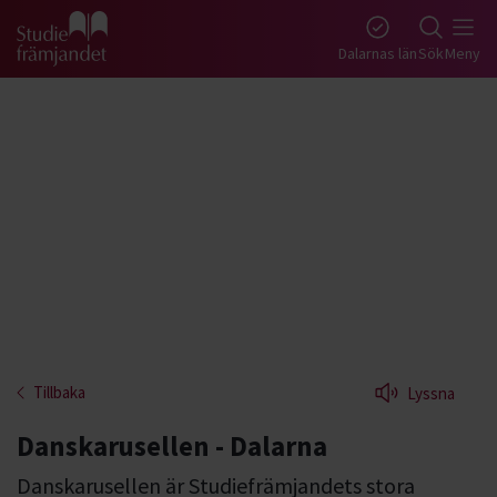
Gå till studiefrämjandets startsida
Dalarnas län
Sök
Meny
Tillbaka
Lyssna
Danskarusellen - Dalarna
Danskarusellen är Studiefrämjandets stora