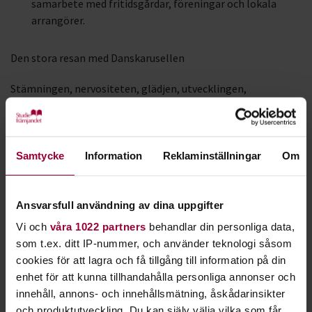
samarbete med fritidsgårdar, föreningar och lokala
arrangörer.
Den stora resan med Danskarusellen
Stämningen, nervositeten, glädjen, utvecklingen,
sammanhållningen, nätverkandet, uppladdningen,
uppträdandet, firandet, feedbackandet, lärandet. Snacka om
folkbildning!
Samtycke
Information
Reklaminställningar
Om
Unna dig tid att se denna sjukt härliga vlogg som
dansgruppen
Illusion
från Lund gjort om sin resa till
Danskarusellens och Livekarusellens riksfestival i
Ansvarsfull användning av dina uppgifter
Norrköping 2019.
Vi och
våra 1022 partners
behandlar din personliga data,
som t.ex. ditt IP-nummer, och använder teknologi såsom
cookies för att lagra och få tillgång till information på din
enhet för att kunna tillhandahålla personliga annonser och
innehåll, annons- och innehållsmätning, åskådarinsikter
och produktutveckling. Du kan själv välja vilka som får