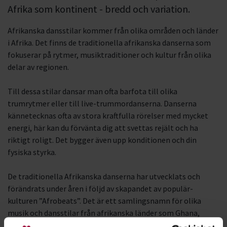
Afrika som kontinent - bredd och variation.
Afrikanska dansstilar kommer från olika områden
och länder
i Afrika. Det finns de traditionella afrikanska danserna som
fokuserar på rytmer, musiktraditioner och kultur från olika
delar av regionen.
Till dessa stilar dansar man ofta barfota till olika 
trumrytmer eller till live-trummordanserna. Danserna 
kännetecknas ofta av stora kraftfulla rörelser med mycket 
energi, här kan du förvänta dig att svettas rejält och ha 
riktigt roligt. Det bygger även upp konditionen och din 
fysiska styrka.
De traditionella Afrikanska danserna har utvecklats och
förändrats under åren i följd av skapandet av populär-
kulturen ”
Afrobeats
”. Det är ett samlingsnamn för olika
musik och dansstilar från afrikanska länder som Ghana,
Nigeria och Sydafrika.