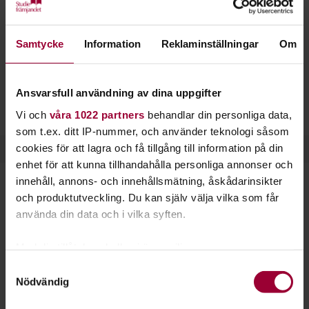
Afrobeats
har exploderat världen över under de senaste åren
Samtycke
Information
Reklaminställningar
Om
på grund av dess moderna musik och danstrender, steg och
koreografier som får vem som helst att bli danssugen!
Ansvarsfull användning av dina uppgifter
En dansklass i
Afrobeats
är ofta uppbyggd på uppvärmning,
steg och koreografi till medryckande
Afrobeats
-musik.
Vi och
våra 1022 partners
behandlar din personliga data,
som t.ex. ditt IP-nummer, och använder teknologi såsom
cookies för att lagra och få tillgång till information på din
enhet för att kunna tillhandahålla personliga annonser och
innehåll, annons- och innehållsmätning, åskådarinsikter
Starta en studiecirkel!
och produktutveckling. Du kan själv välja vilka som får
använda din data och i vilka syften.
Lär dig tillsammans med andra genom att starta en
studiecirkel hos Studiefrämjandet.
Med din tillåtelse skulle vi även vilja:
Samla in information om din geografiska plats
Samtyckesval
Nödvändig
Läs mer om att starta studiecirkel
som kan ha en noggrannhet på upp till flera meter
Identifiera din enhet genom att aktivt skanna den