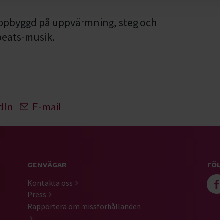
uppbyggd på uppvärmning, steg och
beats
-musik.
dIn
E-mail
GENVÄGAR
FÖL
Kontakta oss
Press
Rapportera om missförhållanden