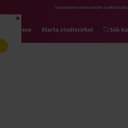
Samarbeta med oss
Om oss
Kontakt
Stäng
tta intresse
Starta studiecirkel
Sök ku
a