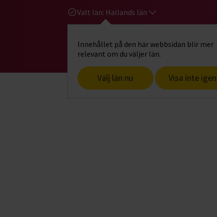
Valt län:
Hallands län
Innehållet på den här webbsidan blir mer
Hi
Gå till studiefrämjandets startsid
relevant om du väljer län.
Välj län nu
Visa inte igen