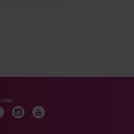
J OSS
Följ oss på facebook
Följ oss på instagram
Följ oss på youtub