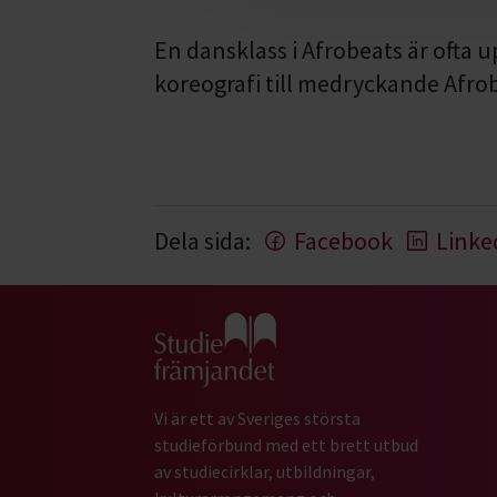
En dansklass i
Afrobeats
är ofta 
koreografi till medryckande
Afro
Dela sida:
Facebook
Linke
Gå till studiefrämjandets startsida
Vi är ett av Sveriges största
studieförbund med ett brett utbud
av studiecirklar, utbildningar,