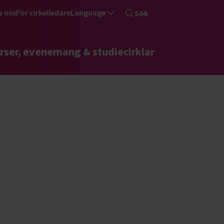
a oss
För cirkelledare
Language
Sök
rser, evenemang & studiecirklar