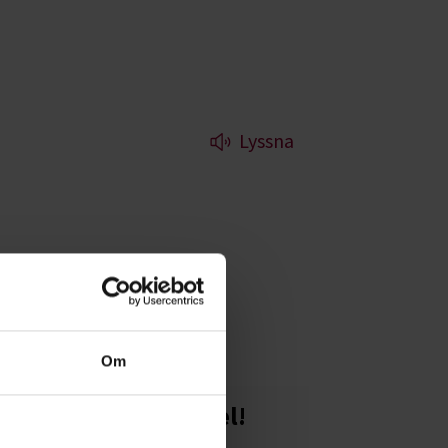
Lyssna
nt - bredd och
Om
Starta en studiecirkel!