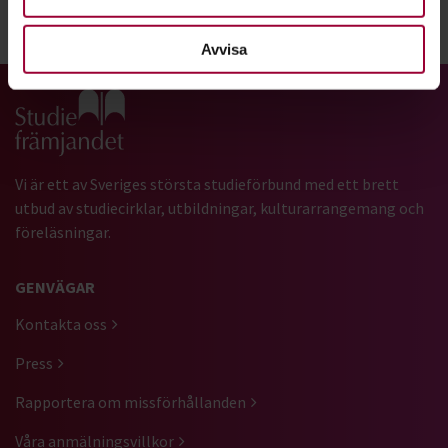
Dela:
Facebook
LinkedIn
E-mail
Avvisa
Gå till studiefrämjandets startsida
Vi är ett av Sveriges största studieförbund med ett brett
utbud av studiecirklar, utbildningar, kulturarrangemang och
föreläsningar.
GENVÄGAR
Kontakta oss
Press
Rapportera om missförhållanden
Våra anmälningsvillkor