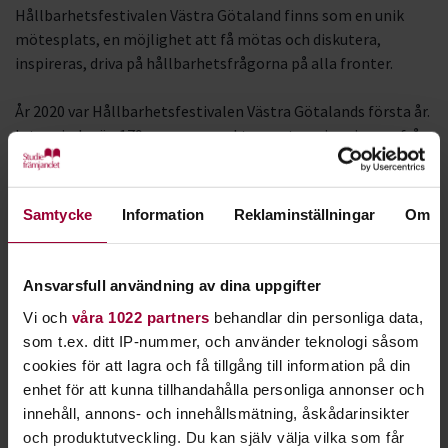
Hållbarhetsfestivalen Västra Götaland finns som en unik
mötesplats, en möjlighet att få mötas och diskutera,
inspireras, driva på hållbarhetsfrågorna på alla fronter.
År 2020 var Hållbarhetsfestivalen Västra Götalands första år.
Inte mindre än 179 programpunkter runt om i regionen, från
Lidköping i norr, till Svenljunga i söder, från Kungshamn i
väst till Hjo i öst. Detta trots Covid-19.
Samtycke
Information
Reklaminställningar
Om
Hållbarhetsfestivalen är ett större format av
Framtidsveckan och bygger liksom tidigare på att olika
samhällsaktörer skapar arrangemang om viktiga
Ansvarsfull användning av dina uppgifter
samhällsfrågor kopplat till en omställning mot ett hållbart
Vi och
våra 1022 partners
behandlar din personliga data,
samhälle.
som t.ex. ditt IP-nummer, och använder teknologi såsom
cookies för att lagra och få tillgång till information på din
Ett exempel på verksamhet under veckan är
enhet för att kunna tillhandahålla personliga annonser och
Studiefrämjandets Grön Scen på Göteborgs stadsbibliotek.
innehåll, annons- och innehållsmätning, åskådarinsikter
Onsdagen den 20 oktober kommer vi att ha en lång rad
och produktutveckling. Du kan själv välja vilka som får
intressanta föreläsningar om hur vi utvecklar ett hållbart