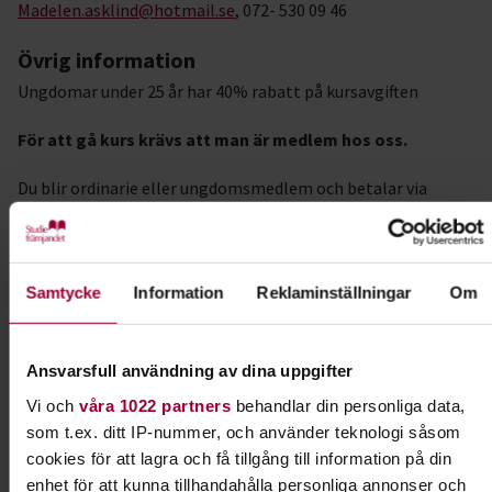
Madelen.asklind@hotmail.se
, 072- 530 09 46
Övrig information
Ungdomar under 25 år har 40% rabatt på kursavgiften
För att gå kurs krävs att man är medlem hos oss.
Du blir ordinarie eller ungdomsmedlem och betalar via
denna sida:
http://www.brukshundklubben.se/bli-medlem
Medlemskap och vaccinationsintyg tas med första
gången.
Samtycke
Information
Reklaminställningar
Om
OBS:
Anmälan är bindande och faktura på kursavgift mailas
ut av Studiefrämjandet.
Ansvarsfull användning av dina uppgifter
Vi och
våra 1022 partners
behandlar din personliga data,
Som ny medlem löser du medlemskap när du mottagit
som t.ex. ditt IP-nummer, och använder teknologi såsom
anmälnings bekräftelse från Studiefrämjandet.
cookies för att lagra och få tillgång till information på din
enhet för att kunna tillhandahålla personliga annonser och
#Gotenebrukshundklubb