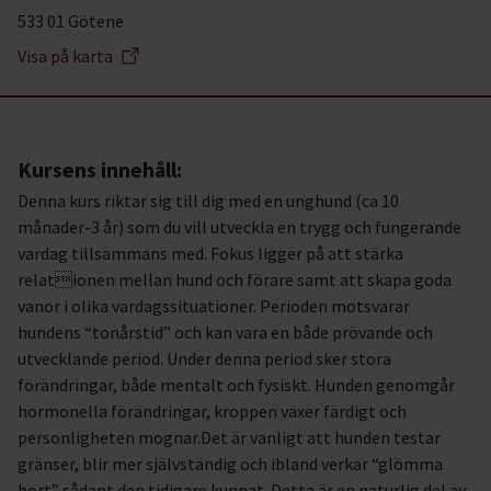
533 01 Götene
Visa på karta
Kursens innehåll:
Denna kurs riktar sig till dig med en unghund (ca 10
månader-3 år) som du vill utveckla en trygg och fungerande
vardag tillsammans med. Fokus ligger på att stärka
relationen mellan hund och förare samt att skapa goda
vanor i olika vardagssituationer. Perioden motsvarar
hundens “tonårstid” och kan vara en både prövande och
utvecklande period. Under denna period sker stora
förändringar, både mentalt och fysiskt. Hunden genomgår
hormonella förändringar, kroppen växer färdigt och
personligheten mognar.Det är vanligt att hunden testar
gränser, blir mer självständig och ibland verkar “glömma
bort” sådant den tidigare kunnat. Detta är en naturlig del av