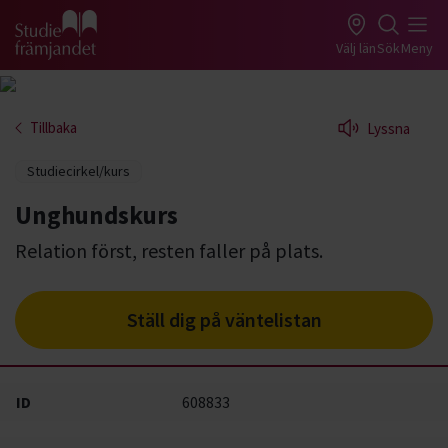
Gå till studiefrämjandets startsida
Välj län
Sök
Meny
Tillbaka
Lyssna
Studiecirkel/kurs
Unghundskurs
Relation först, resten faller på plats.
Ställ dig på väntelistan
ID
608833