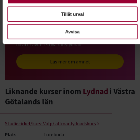
Tillåt urval
Lydnad för alla hundar
Avvisa
Har du en hund som vill lära sig nya tricks? Gillar
du att tävla? Prova rallylydnad!
Läs mer om ämnet
Liknande kurser inom
Lydnad
i Västra
Götalands län
Lydnad- kurser, studiecirklar & evenemang (34 rader)
Studiecirkel/kurs:
Valp/ allmänlydnadskurs
Plats
Töreboda