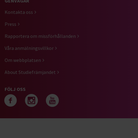
GENVÄGAR
Kontakta oss
Press
Rapportera om missförhållanden
Våra anmälningsvillkor
Om webbplatsen
About Studiefrämjandet
FÖLJ OSS
Följ oss på facebook
Följ oss på instagra
Följ oss på yout