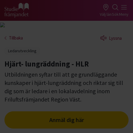
Gå till studiefrämjandets startsida
Välj län
Sök
Meny
Tillbaka
Lyssna
Ledarutveckling
Hjärt- lungräddning - HLR
Utbildningen syftar till att ge grundläggande
kunskaper i hjärt-lungräddning och riktar sig till
dig som är ledare i en lokalavdelning inom
Friluftsfrämjandet Region Väst.
Anmäl dig här