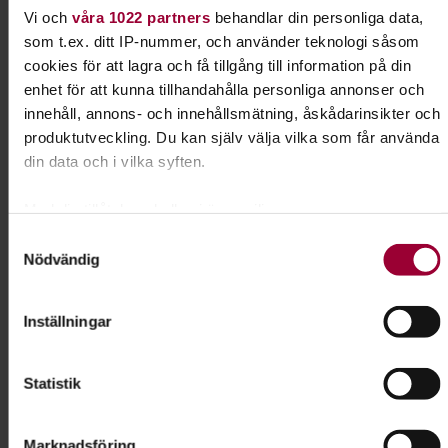
Samordnare reg. finans
Vi och
våra 1022 partners
behandlar din personliga data,
Skicka e-post
som t.ex. ditt IP-nummer, och använder teknologi såsom
070-142 93 67
cookies för att lagra och få tillgång till information på din
enhet för att kunna tillhandahålla personliga annonser och
innehåll, annons- och innehållsmätning, åskådarinsikter och
Dela:
Facebook
LinkedIn
E-mail
produktutveckling. Du kan själv välja vilka som får använda
din data och i vilka syften.
Hälsa för kropp & själ
Med din tillåtelse skulle vi även vilja:
Samla in information om din geografiska plats som
Samtyckesval
Stärk dig själv för att må ännu bättre. Lär dig mer
Nödvändig
kan ha en noggrannhet på upp till flera meter
om kroppen och psyket, och även om hur du
Identifiera din enhet genom att aktivt skanna den för
hjälper andra till ökad hälsa.
specifika kännetecken (fingeravtryck)
Inställningar
Ta reda på mer om hur dina personliga uppgifter behandlas
Läs mer om ämnet
och ställ in dina preferenser i
detaljsektionen
. Du kan
Statistik
ändra eller dra tillbaka ditt samtycke när som helst från
cookie-förklaringen.
Liknande kurser inom
Hälsa för
Marknadsföring