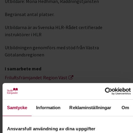
Utbildare: Mona Hedhman, Räddningstjänsten
Begränsat antal platser.
Utbildarna är av Svenska HLR-Rådet certifierade
instruktörer i HLR
Utbildningen genomförs med stöd från Västra
Götalandsregionen
I samarbete med
Friluftsfrämjandet Region Väst
Kontakt
Samtycke
Information
Reklaminställningar
Om
Anna-Pia Högberg
Verksamhetsspecialist
Lärande & Förening,
Ansvarsfull användning av dina uppgifter