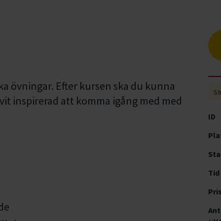
ska övningar. Efter kursen ska du kunna
St
ivit inspirerad att komma igång med med
ID
Pla
Sta
Tid
Pri
de
Ant