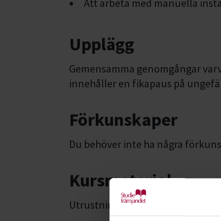
Att arbeta med manuella instä
Upplägg
Gemensamma genomgångar varvas 
innehåller en fikapaus på ungefä
Förkunskaper
Du behöver inte ha några förkun
Kursmaterial
Utrustning du behöver ha med di