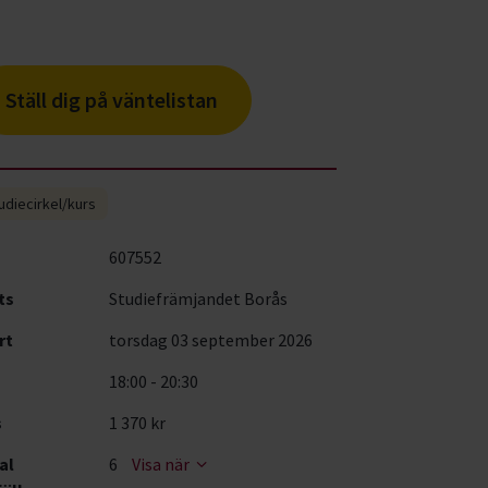
Ställ dig på väntelistan
udiecirkel/kurs
607552
ts
Studiefrämjandet Borås
rt
torsdag 03 september 2026
18:00 - 20:30
s
1 370 kr
al
6
Visa när