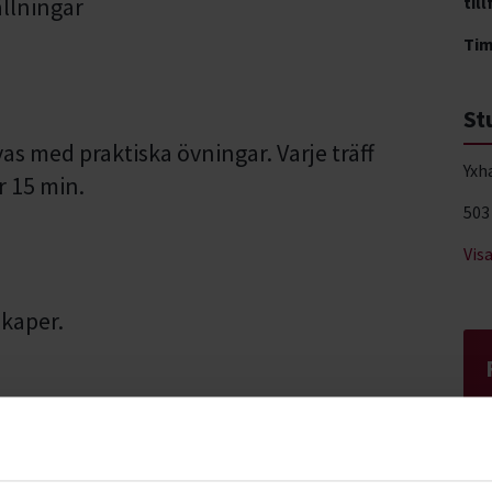
llningar
till
Ti
St
med praktiska övningar. Varje träff
Yxh
r 15 min.
503
Vis
skaper.
g är en systemkamera.