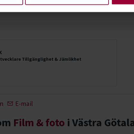
k
tvecklare Tillgänglighet & Jämlikhet
In
E-mail
nom
Film & foto
i Västra Götal