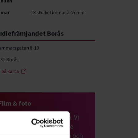
fällen
mmar
18 studietimmar à 45 min
udiefrämjandet Borås
ammarsgatan 8-10
 31 Borås
a på karta
Film & foto
Gå en kurs i foto eller film. Vi
kan hjälpa dig att ta bättre
bilder, filma med mobilen och