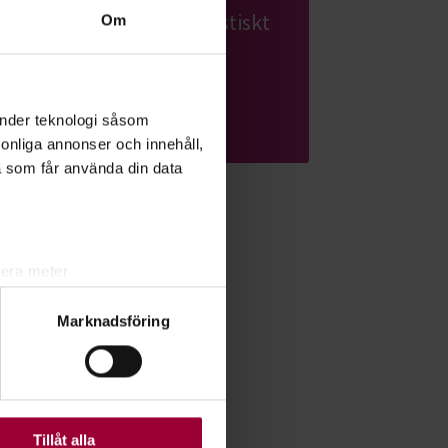
redigera allt till ett fantastiskt
Om
slutresultat.
Läs mer om ämnet
änder teknologi såsom
rsonliga annonser och innehåll,
a som får använda din data
lera meter
ryck)
Marknadsföring
ljsektionen
. Du kan ändra
ats. Vissa kakor är
Tillåt alla