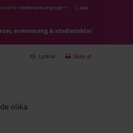
a oss
För cirkelledare
Language
Sök
rser, evenemang & studiecirklar
Lyssna
Skriv ut
de olika