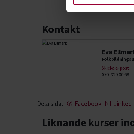
Kontakt
Eva Ellmar
Folkbildningsu
Skicka e-post
070-329 00 68
Dela sida:
Facebook
Linked
Liknande kurser i