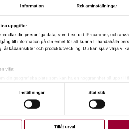
Information
Reklaminställningar
 angivna e-postadressen ca en vecka före
ina uppgifter
handlar din personliga data, som t.ex. ditt IP-nummer, och anv
illgång till information på din enhet för att kunna tillhandahålla pe
, åskådarinsikter och produktutveckling. Du kan själv välja vilk
ar haft kurser i foto och bild sedan 1979.
n vilja:
om din geografiska plats som kan ha en noggrannhet på upp till f
genom att aktivt skanna den för specifika kännetecken (fingeravt
Inställningar
Statistik
rsonliga uppgifter behandlas och ställ in dina preferenser i
deta
ke när som helst från cookie-förklaringen.
upplevelse som möjligt använder vi kakor (cookies) på vår webbpl
en ska fungera. Andra är valbara.
Tillåt urval