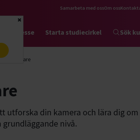
Samarbeta med oss
Om oss
Kontakt
Stäng
tta intresse
Starta studiecirkel
Sök ku
a
to, nybörjare
are
tt utforska din kamera och lära dig om 
n grundläggande nivå.