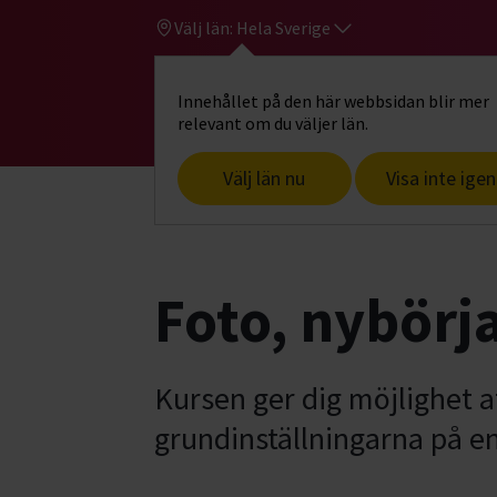
Välj län:
Hela Sverige
Innehållet på den här webbsidan blir mer
Hi
Gå till studiefrämjandets startsid
relevant om du väljer län.
Välj län nu
Visa inte igen
Start
Hitta intresse
Film & foto
Fo
Foto, nybörj
Kursen ger dig möjlighet a
grundinställningarna på e