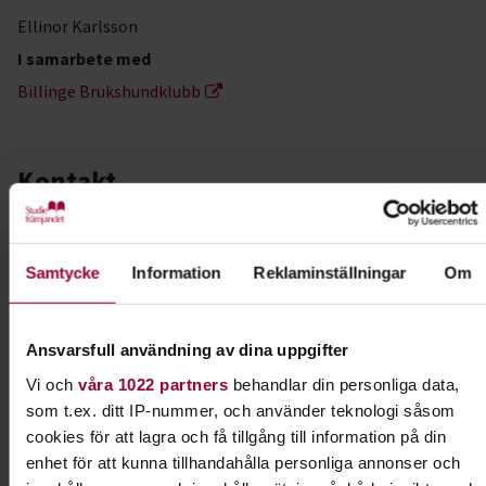
Ellinor Karlsson
I samarbete med
Billinge Brukshundklubb
Kontakt
Caroline Karlqvist
Folkbildningsutvecklare,
Samtycke
Information
Reklaminställningar
Om
Profilområdesansvarig Djur
Skicka e-post
0510-77 90 45
Ansvarsfull användning av dina uppgifter
Vi och
våra 1022 partners
behandlar din personliga data,
som t.ex. ditt IP-nummer, och använder teknologi såsom
Dela:
Facebook
LinkedIn
E-mail
cookies för att lagra och få tillgång till information på din
enhet för att kunna tillhandahålla personliga annonser och