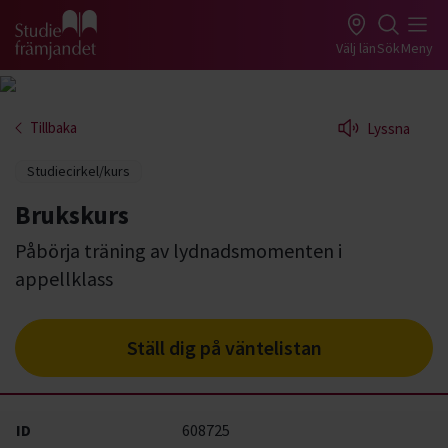
Gå till studiefrämjandets startsida
Välj län
Sök
Meny
Tillbaka
Lyssna
Studiecirkel/kurs
Brukskurs
Påbörja träning av lydnadsmomenten i
appellklass
Ställ dig på väntelistan
ID
608725