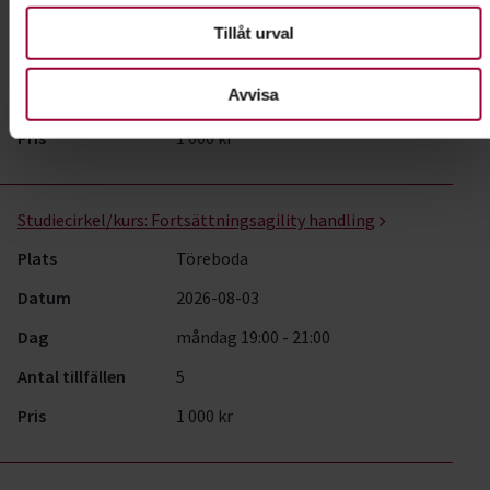
Datum
2026-08-03
Tillåt urval
Dag
måndag 17:00 - 19:00
Avvisa
Antal tillfällen
5
Pris
1 000 kr
Studiecirkel/kurs:
Fortsättningsagility handling
Plats
Töreboda
Datum
2026-08-03
Dag
måndag 19:00 - 21:00
Antal tillfällen
5
Pris
1 000 kr