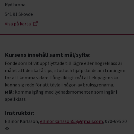
Ryd brona
541 91 Skövde
Visa på karta
Kursens innehåll samt mål/syfte:
För de som blivit uppflyttade till lägre eller högreklass är
målet att de ska få tips, stöd och hjälp där de är i träningen
för att komma vidare. Långsiktigt mål att ekipagen ska
känna sig redo för att tävla i någon av bruksgrenarna.
Mål:
Komma igång med lydnadsmomenten som ingår i
apellklass.
Instruktör:
Ellinor Karlsson,
ellinor.karlsson55@gmail.com
, 070-695 20
48