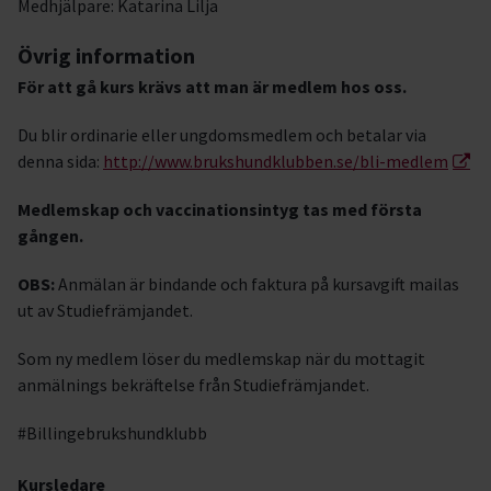
Medhjälpare: Katarina Lilja
Övrig information
För att gå kurs krävs att man är medlem hos oss.
Du blir ordinarie eller ungdomsmedlem och betalar via
denna sida:
http://www.brukshundklubben.se/bli-medlem
Medlemskap och vaccinationsintyg tas med första
gången.
OBS:
Anmälan är bindande och faktura på kursavgift mailas
ut av Studiefrämjandet.
Som ny medlem löser du medlemskap när du mottagit
anmälnings bekräftelse från Studiefrämjandet.
#Billingebrukshundklubb
Kursledare