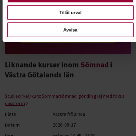
Lär dig att sy för husbehov eller sikta på en karriär
i modebranschen. Hos Studiefrämjandet får du
Tillåt urval
mer kunskap om sömnad.
Avvisa
Läs mer om ämnet
Liknande kurser inom
Sömnad
i
Västra Götalands län
Sömnad- kurser, studiecirklar & evenemang (20 rader)
Studiecirkel/kurs:
Sommarsömnad: gör din grej med fokus
passform
Plats
Västra frölunda
Datum
2026-08-17
Dag
måndag 10:45 - 16:00