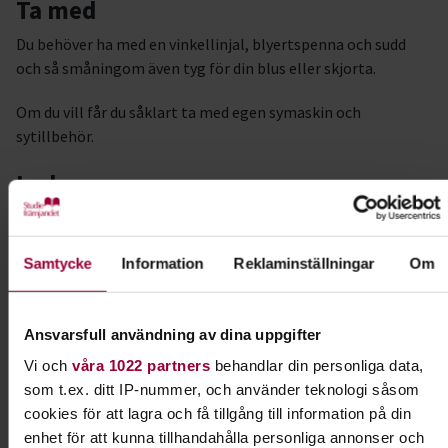
Ta med
Du behöver ha med en vinkellinjal, blyertspenna och sudd
och så småningom även tyg för din blus eller skjorta.
Om du vill får du såklart ta med egen symaskin och
sytillbehör.
Ledare
Anneli Nedholm är utbildad herrskräddare och modist med
gesällbrev. Hon har många års erfarenhet av sömnadsyrken,
Samtycke
Information
Reklaminställningar
Om
bland annat som ändringsskräddare och lärare inom
skrädderi på yrkeshögskola.
Anneli har även drivit egen barnmärke och har ett populärt
Ansvarsfull användning av dina uppgifter
konto på instagram under namnet @tailoring_and_stuff.
Vi och
våra 1022 partners
behandlar din personliga data,
som t.ex. ditt IP-nummer, och använder teknologi såsom
#programförtväst
cookies för att lagra och få tillgång till information på din
enhet för att kunna tillhandahålla personliga annonser och
Kursledare