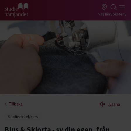
Gå till studiefrämjandets startsida
Välj län
Sök
Meny
Tillbaka
Lyssna
Studiecirkel/kurs
Blus & Skjorta - sy din egen, från