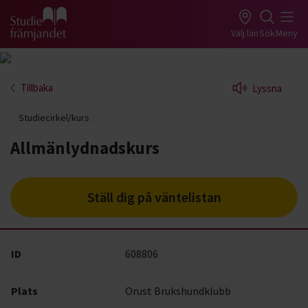
Gå till studiefrämjandets startsida
Välj län
Sök
Meny
Tillbaka
Lyssna
Studiecirkel/kurs
Allmänlydnadskurs
Ställ dig på väntelistan
ID
608806
Plats
Orust Brukshundklubb