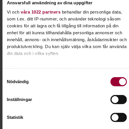
Ansvarsfull användning av dina uppgifter
Kontakt
Vi och
våra 1022 partners
behandlar din personliga data,
som t.ex. ditt IP-nummer, och använder teknologi såsom
Marlene Hassel
cookies för att lagra och få tillgång till information på din
Folkbildningsutvecklare Djur
enhet för att kunna tillhandahålla personliga annonser och
innehåll, annons- och innehållsmätning, åskådarinsikter och
Skicka e-post
produktutveckling. Du kan själv välja vilka som får använda
073-309 00 18
din data och i vilka syften.
Med din tillåtelse skulle vi även vilja:
Dela:
Facebook
LinkedIn
E-mail
Samla in information om din geografiska plats som
Samtyckesval
Nödvändig
kan ha en noggrannhet på upp till flera meter
Identifiera din enhet genom att aktivt skanna den för
Lydnad för alla hundar
specifika kännetecken (fingeravtryck)
Inställningar
Ta reda på mer om hur dina personliga uppgifter behandlas
Har du en hund som vill lära sig nya tricks? Gillar
och ställ in dina preferenser i
detaljsektionen
. Du kan
du att tävla? Prova rallylydnad!
Statistik
ändra eller dra tillbaka ditt samtycke när som helst från
cookie-förklaringen.