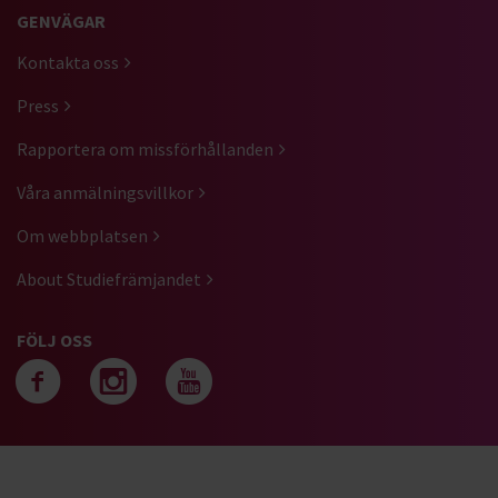
GENVÄGAR
Kontakta oss
Press
Rapportera om missförhållanden
Våra anmälningsvillkor
Om webbplatsen
About Studiefrämjandet
FÖLJ OSS
Följ oss på facebook
Följ oss på instagra
Följ oss på yout