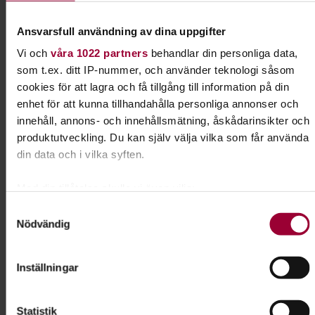
Kontakt
Ansvarsfull användning av dina uppgifter
Eva Ellmark
Vi och
våra 1022 partners
behandlar din personliga data,
Folkbildningsutvecklare
som t.ex. ditt IP-nummer, och använder teknologi såsom
Tillgänglighet & Jämlikhet
cookies för att lagra och få tillgång till information på din
Skicka e-post
enhet för att kunna tillhandahålla personliga annonser och
070-329 00 68
innehåll, annons- och innehållsmätning, åskådarinsikter och
produktutveckling. Du kan själv välja vilka som får använda
din data och i vilka syften.
Dela:
Facebook
LinkedIn
E-mail
Med din tillåtelse skulle vi även vilja:
Samla in information om din geografiska plats som
Samtyckesval
Målning
Nödvändig
kan ha en noggrannhet på upp till flera meter
Identifiera din enhet genom att aktivt skanna den för
specifika kännetecken (fingeravtryck)
Utveckla din kreativa och konstnärliga sida med
Inställningar
Ta reda på mer om hur dina personliga uppgifter behandlas
penseln i handen. Plocka fram staffliet så hjälper
och ställ in dina preferenser i
detaljsektionen
. Du kan
vi dig igång.
Statistik
ändra eller dra tillbaka ditt samtycke när som helst från