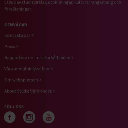
utbud av studiecirklar, utbildningar, kulturarrangemang och
föreläsningar.
GENVÄGAR
Kontakta oss
Press
Rapportera om missförhållanden
Våra anmälningsvillkor
Om webbplatsen
About Studiefrämjandet
FÖLJ OSS
Följ oss på facebook
Följ oss på instagra
Följ oss på yout