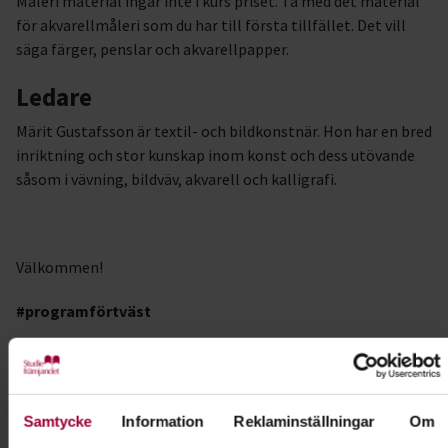
Måleri material ingår inte i kurs priset. Ta med det material
för akvarellmåleri som du har till första tillfället. Det vill
säga färger, penslar och akvarellpapper.
Ledare
Märit Gustafsson är textil- och bildkonstnär. Hon har en bred
inriktning och stor kunskap inom konst och dess utövande
såsom i vävning, bildväv, akvarell och kalligrafi.
Välkommen!
#programförtväst
Kursledare
Märit Gustafsson
Samtycke
Information
Reklaminställningar
Om