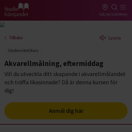
Gå till studiefrämjandets startsida
Välj län
Sök
Meny
Tillbaka
Lyssna
Studiecirkel/kurs
Akvarellmålning, eftermiddag
Vill du utveckla ditt skapande i akvarellmålandet
och träffa likasinnade? Då är denna kursen för
dig!
Anmäl dig här