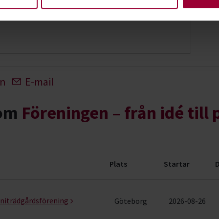
tvecklare Natur
In
E-mail
nom
Föreningen – från idé till 
Plats
Startar
D
iecirklar & evenemang (22 rader)
oniträdgårdsförening
Göteborg
2026-08-26