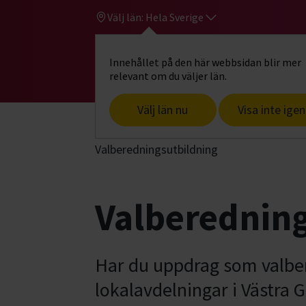
Välj län:
Hela Sverige
Innehållet på den här webbsidan blir mer
Hi
Gå till studiefrämjandets startsid
relevant om du väljer län.
Välj län nu
Visa inte igen
Start
Hitta intresse
Föreningsutveck
Valberedningsutbildning
Valberednin
Har du uppdrag som valber
lokalavdelningar i Västra G