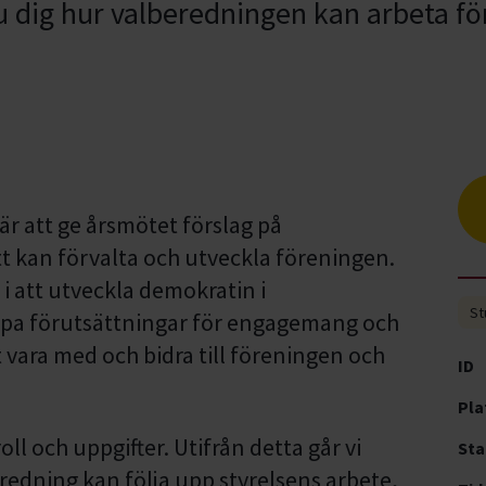
 dig hur valberedningen kan arbeta för 
r att ge årsmötet förslag på
t kan förvalta och utveckla föreningen.
i att utveckla demokratin i
St
apa förutsättningar för engagemang och
vara med och bidra till föreningen och
ID
Pla
ll och uppgifter. Utifrån detta går vi
Sta
edning kan följa upp styrelsens arbete,