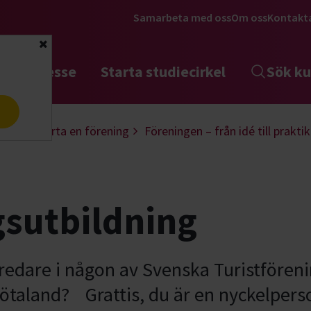
Samarbeta med oss
Om oss
Kontakt
Stäng
tta intresse
Starta studiecirkel
Sök ku
a
ling
Starta en förening
Föreningen – från idé till praktik
gsutbildning
edare i någon av Svenska Turistfören
ötaland? Grattis, du är en nyckelperson