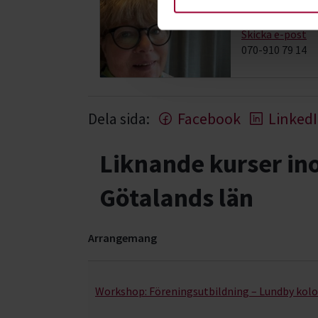
Folkbildningsu
Skicka e-post
070-910 79 14
Dela sida:
Facebook
Linked
Liknande kurser i
Götalands län
Arrangemang
Föreningen – från idé till praktik- kurser, stud
Workshop:
Föreningsutbildning – Lundby kol