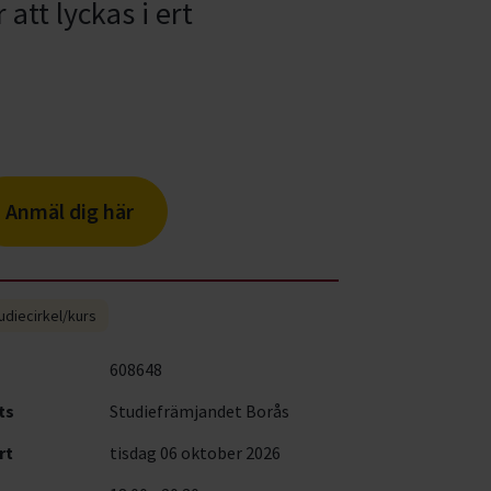
att lyckas i ert
Anmäl dig här
udiecirkel/kurs
608648
ts
Studiefrämjandet Borås
rt
tisdag 06 oktober 2026