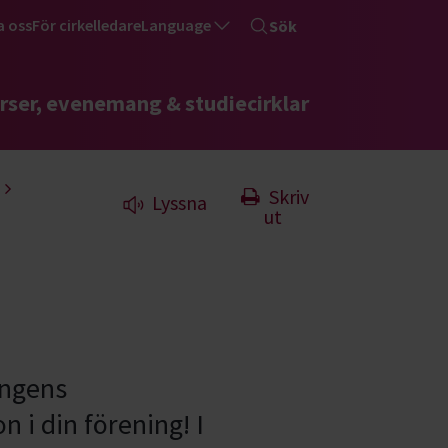
a oss
För cirkelledare
Language
Sök
rser, evenemang & studiecirklar
Skriv
Lyssna
ut
ingens
 i din förening! I