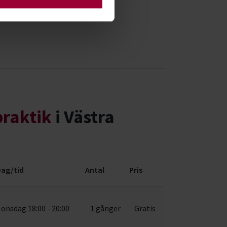
praktik
i Västra
ag/tid
Antal
Pris
onsdag 18:00 - 20:00
1 gånger
Gratis