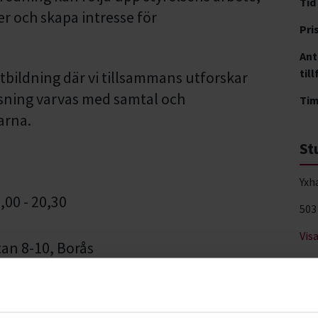
Tid
r och skapa intresse för
Pri
Ant
till
tbildning där vi tillsammans utforskar
sning varvas med samtal och
Ti
arna.
St
Yxh
,00 - 20,30
503
Vis
an 8-10, Borås
ndréasson