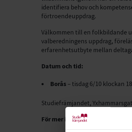
identifiera behov och kompetense
förtroendeuppdrag.
Välkommen till en folkbildande u
valberedningens uppdrag, förelä
erfarenhetsutbyte mellan deltag
Datum och tid:
Borås
– tisdag 6/10 klockan 18
Studiefrämjandet, Yxhammarsgat
För mer info, kontakta Sussi A