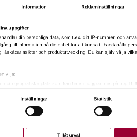
framjandet.se
Information
Reklaminställningar
ina uppgifter
handlar din personliga data, som t.ex. ditt IP-nummer, och anv
illgång till information på din enhet för att kunna tillhandahålla pe
 från Västra Götalandsregionen
, åskådarinsikter och produktutveckling. Du kan själv välja vilk
n vilja:
om din geografiska plats som kan ha en noggrannhet på upp till f
genom att aktivt skanna den för specifika kännetecken (fingeravt
Inställningar
Statistik
rsonliga uppgifter behandlas och ställ in dina preferenser i
deta
ke när som helst från cookie-förklaringen.
upplevelse som möjligt använder vi kakor (cookies) på vår webbpl
en ska fungera. Andra är valbara.
easson
Tillåt urval