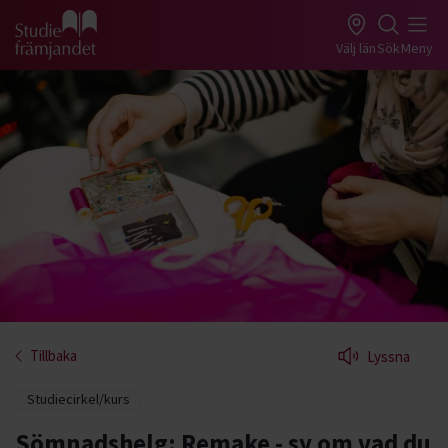
Gå till studiefrämjandets startsida
Välj län
Sök
Meny
Tillbaka
Lyssna
Studiecirkel/kurs
Sömnadshelg: Remake - sy om vad du