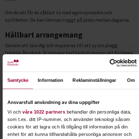
Om du vill får du såklart ta med egen symaskin och
sytillbehör. De kan lämnas tryggt på plats mellan dagarna.
Hållbart arrangemang
Genom att lära dig och inspireras till att sy om plagg
främjas återbruk. Vi minskar textilavfall genom att förlänga
livslängden på kläder och minska konsumtionen.
Ledare
Samtycke
Information
Reklaminställningar
Om
Anneli Nedholm är utbildad herrskräddare och modist med
gesällbrev. Hon har många års erfarenhet av sömnadsyrken
och driver ett populärt Instagramkonto
Ansvarsfull användning av dina uppgifter
@tailoring_and_stuff.
Vi och
våra 1022 partners
behandlar din personliga data,
som t.ex. ditt IP-nummer, och använder teknologi såsom
#programförtväst
cookies för att lagra och få tillgång till information på din
enhet för att kunna tillhandahålla personliga annonser och
Kursledare