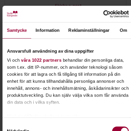
Skicka e-post
073-309 00 18
Samtycke
Information
Reklaminställningar
Om
Dela:
Facebook
LinkedIn
E-mail
Ansvarsfull användning av dina uppgifter
Nosarbete
Vi och
våra 1022 partners
behandlar din personliga data,
som t.ex. ditt IP-nummer, och använder teknologi såsom
Lär din hund att bli ännu bättre på att dofta sig
cookies för att lagra och få tillgång till information på din
fram. I Nose work får hunden använda en av sina
enhet för att kunna tillhandahålla personliga annonser och
främsta egenskaper - sitt fantastiska luktsinne.
innehåll, annons- och innehållsmätning, åskådarinsikter och
produktutveckling. Du kan själv välja vilka som får använda
din data och i vilka syften.
Läs mer om ämnet
Med din tillåtelse skulle vi även vilja:
Samla in information om din geografiska plats som
Samtyckesval
Nödvändig