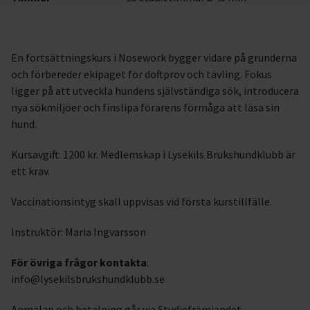
En fortsättningskurs i Nosework bygger vidare på grunderna
och förbereder ekipaget för doftprov och tävling. Fokus
ligger på att utveckla hundens självständiga sök, introducera
nya sökmiljöer och finslipa förarens förmåga att läsa sin
hund.
Kursavgift: 1200 kr. Medlemskap i Lysekils Brukshundklubb är
ett krav.
Vaccinationsintyg skall uppvisas vid första kurstillfälle.
Instruktör: Maria Ingvarsson
För övriga frågor kontakta
:
info@lysekilsbrukshundklubb.se
Anmälan och betalning går via Studiefrämjandet.