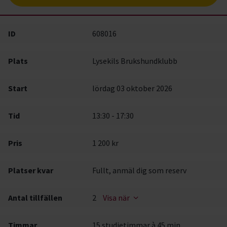
ID
608016
Plats
Lysekils Brukshundklubb
Start
lördag 03 oktober 2026
Tid
13:30 - 17:30
Pris
1 200 kr
Platser kvar
Fullt, anmäl dig som reserv
Antal tillfällen
2
Visa när
Timmar
15 studietimmar à 45 min