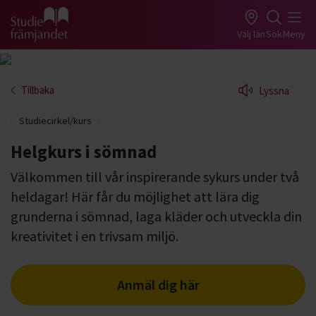
Gå till studiefrämjandets startsida
Välj län
Sök
Meny
Tillbaka
Lyssna
Studiecirkel/kurs
Helgkurs i sömnad
Välkommen till vår inspirerande sykurs under två
heldagar! Här får du möjlighet att lära dig
grunderna i sömnad, laga kläder och utveckla din
kreativitet i en trivsam miljö.
Anmäl dig här