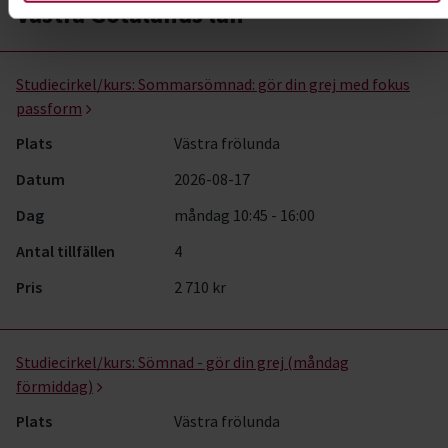
Västra Götalands län
Sömnad- kurser, studiecirklar & evenemang (20 rader)
Studiecirkel/kurs:
Sommarsömnad: gör din grej med fokus
passform
Plats
Västra frölunda
Datum
2026-08-17
Dag
måndag 10:45 - 16:00
Antal tillfällen
4
Pris
2 710 kr
Studiecirkel/kurs:
Sömnad - gör din grej (måndag
förmiddag)
Plats
Västra frölunda