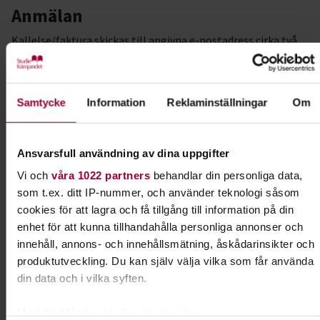
Anmälan
Kallelse/faktura skickas till angivna e-postadress cirka två
veckor före kursstart.
Välkommen!
Samtycke
Information
Reklaminställningar
Om
#programförtväst
Kursledare
Ansvarsfull användning av dina uppgifter
Diana Johansson
Vi och
våra 1022 partners
behandlar din personliga data,
som t.ex. ditt IP-nummer, och använder teknologi såsom
cookies för att lagra och få tillgång till information på din
enhet för att kunna tillhandahålla personliga annonser och
Kontakt
innehåll, annons- och innehållsmätning, åskådarinsikter och
produktutveckling. Du kan själv välja vilka som får använda
Eva Ellmark
din data och i vilka syften.
Folkbildningsutvecklare
Tillgänglighet & Jämlikhet
Med din tillåtelse skulle vi även vilja: