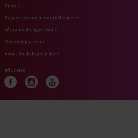
Press
Rapportera om missförhållanden
Våra anmälningsvillkor
Om webbplatsen
About Studiefrämjandet
FÖLJ OSS
Följ oss på facebook
Följ oss på instagra
Följ oss på yout