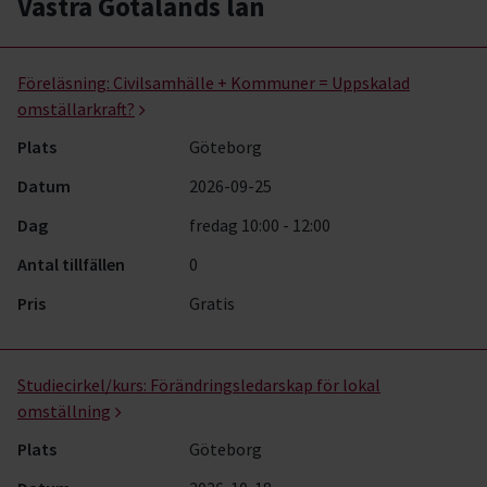
Västra Götalands län
Omställning- kurser, studiecirklar & evenemang (2 rader)
Föreläsning:
Civilsamhälle + Kommuner = Uppskalad
omställarkraft?
Plats
Göteborg
Datum
2026-09-25
Dag
fredag 10:00 - 12:00
Antal tillfällen
0
Pris
Gratis
Studiecirkel/kurs:
Förändringsledarskap för lokal
omställning
Plats
Göteborg