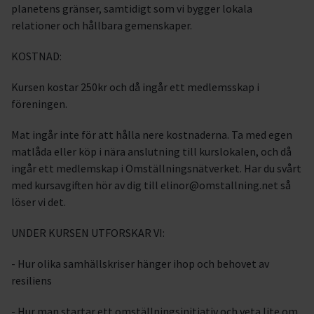
planetens gränser, samtidigt som vi bygger lokala
relationer och hållbara gemenskaper.
KOSTNAD:
Kursen kostar 250kr och då ingår ett medlemsskap i
föreningen.
Mat ingår inte för att hålla nere kostnaderna. Ta med egen
matlåda eller köp i nära anslutning till kurslokalen, och då
ingår ett medlemskap i Omställningsnätverket. Har du svårt
med kursavgiften hör av dig till elinor@omstallning.net så
löser vi det.
UNDER KURSEN UTFORSKAR VI:
- Hur olika samhällskriser hänger ihop och behovet av
resiliens
- Hur man startar ett omställningsinitiativ och veta lite om