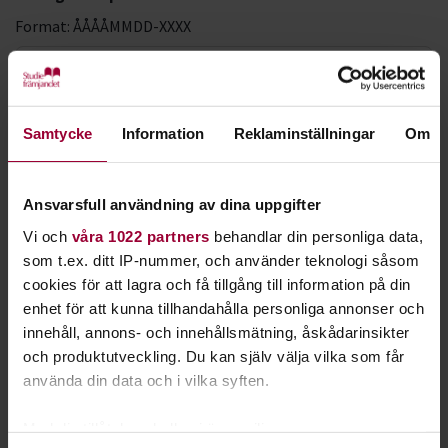
Format: ÅÅÅÅMMDD-XXXX
LMA-nummer
Samtycke
Information
Reklaminställningar
Om
Förnamn *
Ansvarsfull användning av dina uppgifter
Vi och
våra 1022 partners
behandlar din personliga data,
Efternamn *
som t.ex. ditt IP-nummer, och använder teknologi såsom
cookies för att lagra och få tillgång till information på din
enhet för att kunna tillhandahålla personliga annonser och
innehåll, annons- och innehållsmätning, åskådarinsikter
E-postadress *
och produktutveckling. Du kan själv välja vilka som får
använda din data och i vilka syften.
Med din tillåtelse skulle vi även vilja:
Bekräfta e-postadress *