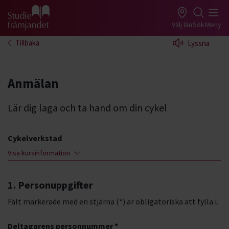
Gå till studiefrämjandets startsida
Välj län
Sök
Meny
Tillbaka
Lyssna
Anmälan
Lär dig laga och ta hand om din cykel
Cykelverkstad
Visa kursinformation
1. Personuppgifter
Fält markerade med en stjärna (*) är obligatoriska att fylla i.
Deltagarens personnummer *