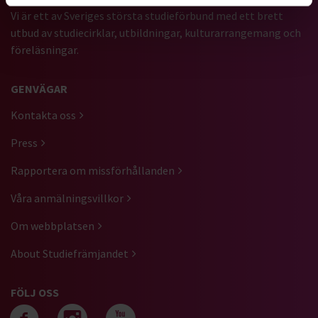
Vi är ett av Sveriges största studieförbund med ett brett
utbud av studiecirklar, utbildningar, kulturarrangemang och
föreläsningar.
GENVÄGAR
Kontakta oss
Press
Rapportera om missförhållanden
Våra anmälningsvillkor
Om webbplatsen
About Studiefrämjandet
FÖLJ OSS