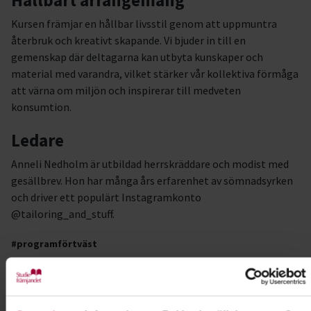
Hållbart arrangemang
Kursen främjar en hållbar livsstil genom att uppmuntra
återbruk och kreativt skapande. Vi bjuder in till en
gemenskap där deltagarna kan utbyta kunskaper och
material med varandra, vilket stärker vår kollektiva förmåga
att värna om miljön och inspirerar till medveten
konsumtion.
Ledare
Anneli Nedholm är utbildad herrskräddare och modist med
gesällbrev. Hon har många års erfarenhet av sömnadsyrken
och driver ett populärt Instagramkonto
@tailoring_and_stuff.
#programförtväst
Kursledare
Anneli Karlsson Nedholm