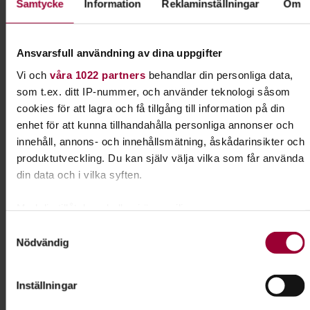
Samtycke
Information
Reklaminställningar
Om
Kontakt
Ansvarsfull användning av dina uppgifter
Vi och
våra 1022 partners
behandlar din personliga data,
Anton Adler
som t.ex. ditt IP-nummer, och använder teknologi såsom
Samordnare annan
cookies för att lagra och få tillgång till information på din
finansiering
enhet för att kunna tillhandahålla personliga annonser och
Skicka e-post
innehåll, annons- och innehållsmätning, åskådarinsikter och
076-610 40 10
produktutveckling. Du kan själv välja vilka som får använda
din data och i vilka syften.
Dela:
Facebook
LinkedIn
E-mail
Med din tillåtelse skulle vi även vilja:
Samla in information om din geografiska plats som
Samtyckesval
Nödvändig
kan ha en noggrannhet på upp till flera meter
Sömnad
Identifiera din enhet genom att aktivt skanna den för
specifika kännetecken (fingeravtryck)
Lär dig att sy för husbehov eller sikta på en karriär
Inställningar
Ta reda på mer om hur dina personliga uppgifter behandlas
i modebranschen. Hos Studiefrämjandet får du