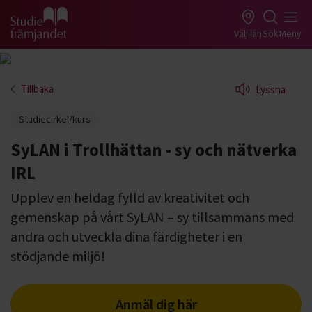
Gå till studiefrämjandets startsida
Välj län
Sök
Meny
Tillbaka
Lyssna
Studiecirkel/kurs
SyLAN i Trollhättan - sy och nätverka
IRL
Upplev en heldag fylld av kreativitet och
gemenskap på vårt SyLAN – sy tillsammans med
andra och utveckla dina färdigheter i en
stödjande miljö!
Anmäl dig här