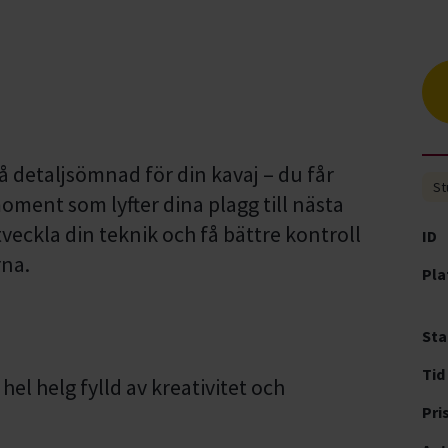
å detaljsömnad för din kavaj – du får
St
ment som lyfter dina plagg till nästa
tveckla din teknik och få bättre kontroll
ID
rna.
Pla
Sta
Tid
el helg fylld av kreativitet och
Pri