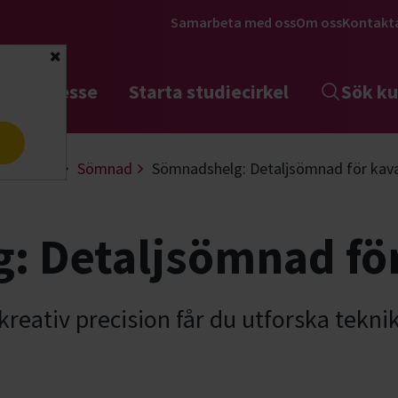
Samarbeta med oss
Om oss
Kontakt
Stäng
tta intresse
Starta studiecirkel
Sök ku
a
 & design
Sömnad
Sömnadshelg: Detaljsömnad för kava
: Detaljsömnad för
kreativ precision får du utforska teknik