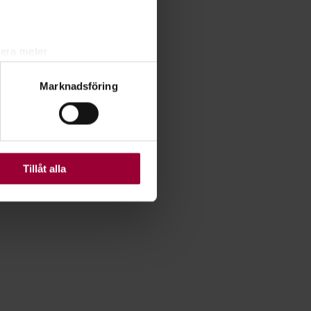
lera meter
ryck)
Marknadsföring
ljsektionen
. Du kan ändra
ats. Vissa kakor är
Tillåt alla