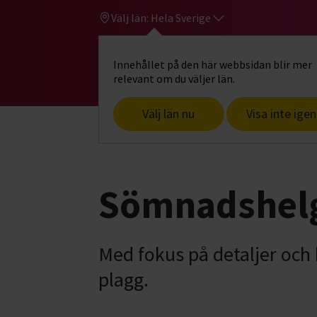
Välj län:
Hela Sverige
Innehållet på den här webbsidan blir mer
Hi
Gå till studiefrämjandets startsid
relevant om du väljer län.
Välj län nu
Visa inte igen
Start
Hitta intresse
Konst, hantverk
Sömnadshelg
Med fokus på detaljer och 
plagg.