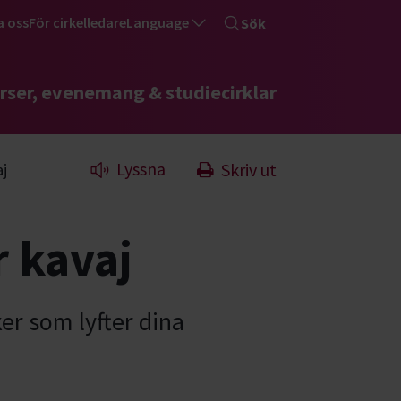
a oss
För cirkelledare
Language
Sök
rser, evenemang & studiecirklar
Lyssna
Skriv ut
j
 kavaj
er som lyfter dina