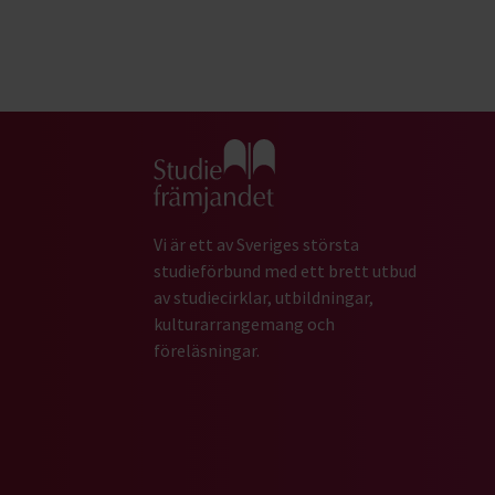
Gå till studiefrämjandets startsida
Vi är ett av Sveriges största
studieförbund med ett brett utbud
av studiecirklar, utbildningar,
kulturarrangemang och
föreläsningar.