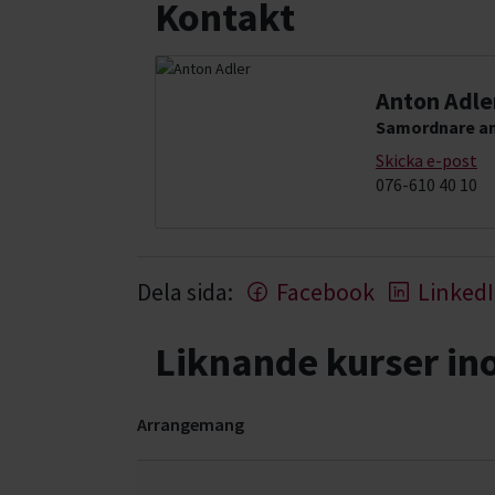
Kontakt
Anton Adle
Samordnare an
Skicka e-post
076-610 40 10
Dela sida:
Facebook
Linked
Liknande kurser i
Arrangemang
Sömnad- kurser, studiecirklar & evenemang (20 