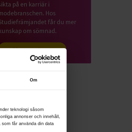
sikta på en karriär i
modebranschen. Hos
Studiefrämjandet får du mer
kunskap om sömnad.
Läs mer om ämnet
Om
änder teknologi såsom
rsonliga annonser och innehåll,
a som får använda din data