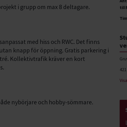
Ant
rojekt i grupp om max 8 deltagare.
till
Ti
St
tsanpassat med hiss och RWC. Det finns
ve
utan knapp för öppning. Gratis parkering i
tré. Kollektivtrafik kräver en kort
Gru
s.
421
Vis
 både nybörjare och hobby-sömmare.