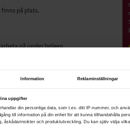
finns på plats.
l arbeta på under helgen.
tpauser. Kyl och mikro finns.
egen symaskin och sytillbehör. De kan
Information
Reklaminställningar
garna.
ina uppgifter
ang
handlar din personliga data, som t.ex. ditt IP-nummer, och anv
illgång till information på din enhet för att kunna tillhandahålla pe
ara roligt – det är också hållbart. Genom att
, åskådarinsikter och produktutveckling. Du kan själv välja vilk