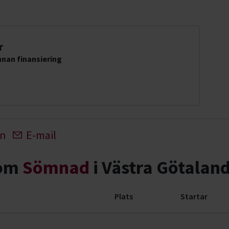
r
nan finansiering
In
E-mail
nom
Sömnad
i Västra Götaland
Plats
Startar
rader)