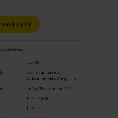
Anmäl dig här
udiecirkel/kurs
608306
ts
Studiefrämjandets
verksamhetshus Gruvgatan
rt
lördag 28 november 2026
10:30 - 16:30
s
1 470 kr