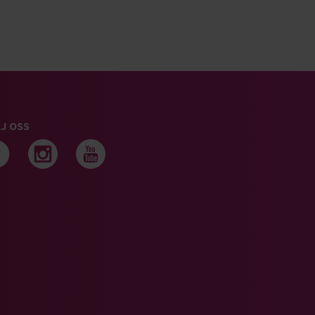
J OSS
Följ oss på facebook
Följ oss på instagram
Följ oss på youtub