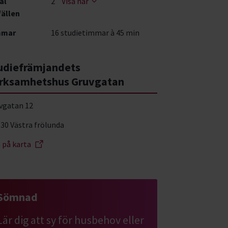
al
2
Visa när
fällen
mmar
16 studietimmar à 45 min
udiefrämjandets
rksamhetshus Gruvgatan
vgatan 12
 30 Västra frölunda
a på karta
Sömnad
Lär dig att sy för husbehov eller