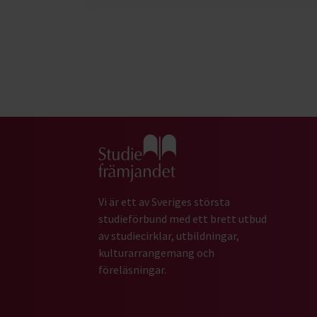
Gå till studiefrämjandets startsida
Vi är ett av Sveriges största
studieförbund med ett brett utbud
av studiecirklar, utbildningar,
kulturarrangemang och
föreläsningar.