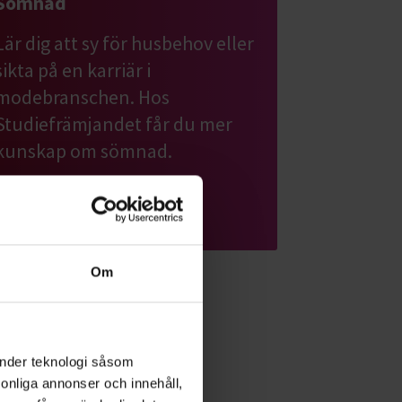
Sömnad
Lär dig att sy för husbehov eller
sikta på en karriär i
modebranschen. Hos
Studiefrämjandet får du mer
kunskap om sömnad.
Läs mer om ämnet
Om
änder teknologi såsom
rsonliga annonser och innehåll,