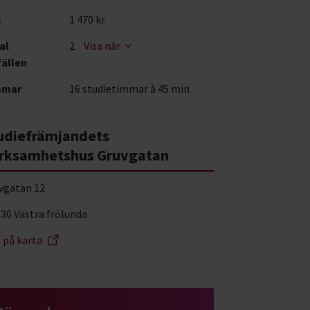
s
1 470 kr
al
2
Visa när
fällen
mmar
16 studietimmar à 45 min
udiefrämjandets
rksamhetshus Gruvgatan
vgatan 12
 30 Västra frölunda
a på karta