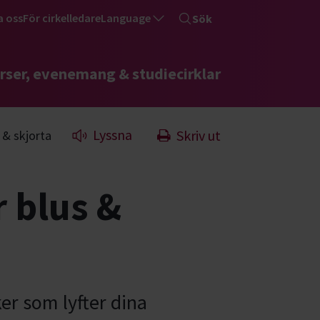
a oss
För cirkelledare
Language
Sök
rser, evenemang & studiecirklar
Lyssna
Skriv ut
 & skjorta
 blus &
er som lyfter dina