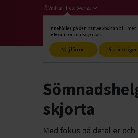
Välj län:
Hela Sverige
Innehållet på den här webbsidan blir mer
Hi
Gå till studiefrämjandets startsid
relevant om du väljer län.
Välj län nu
Visa inte igen
Start
Hitta intresse
Konst, hantverk
Sömnadshelg:
skjorta
Med fokus på detaljer och 