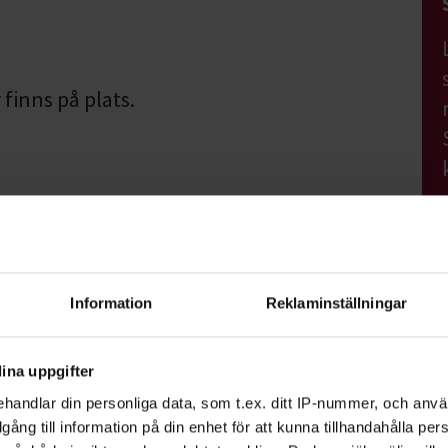
finns på plats.
l arbeta på under helgen.
tpauser. Kyl och mikro finns.
Information
Reklaminställningar
egen symaskin och sytillbehör. De kan
garna.
ina uppgifter
handlar din personliga data, som t.ex. ditt IP-nummer, och anv
ang
illgång till information på din enhet för att kunna tillhandahålla pe