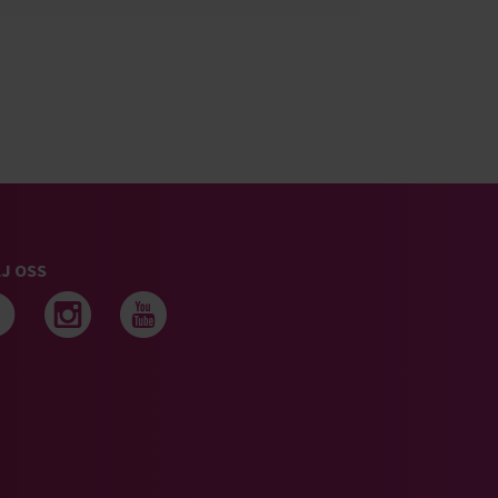
J OSS
Följ oss på facebook
Följ oss på instagram
Följ oss på youtub