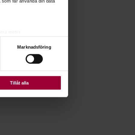
a som får använda din data
lera meter
ryck)
Marknadsföring
ljsektionen
. Du kan ändra
ats. Vissa kakor är
Tillåt alla