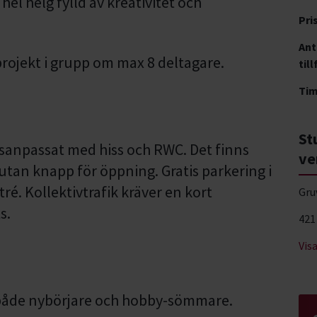
el helg fylld av kreativitet och
Pri
Ant
rojekt i grupp om max 8 deltagare.
till
Ti
St
tsanpassat med hiss och RWC. Det finns
ve
utan knapp för öppning. Gratis parkering i
tré. Kollektivtrafik kräver en kort
Gru
s.
421
Vis
 både nybörjare och hobby-sömmare.