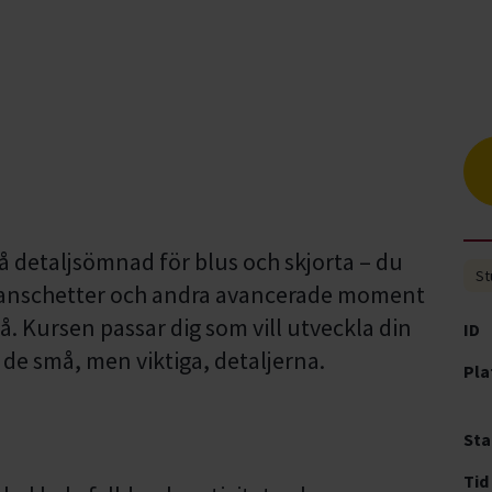
å detaljsömnad för blus och skjorta – du
St
, manschetter och andra avancerade moment
vå. Kursen passar dig som vill utveckla din
ID
 de små, men viktiga, detaljerna.
Pla
Sta
Tid