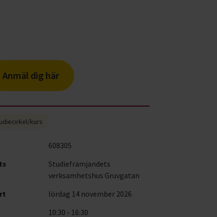
Anmäl dig här
udiecirkel/kurs
608305
ts
Studiefrämjandets
verksamhetshus Gruvgatan
rt
lördag 14 november 2026
10:30 - 16:30