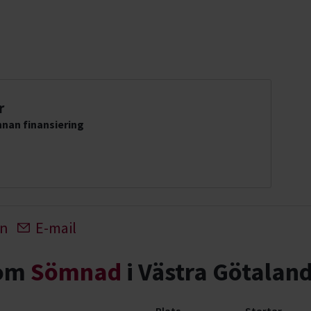
r
nan finansiering
In
E-mail
nom
Sömnad
i Västra Götaland
Plats
Startar