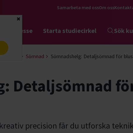
Samarbeta med oss
Om oss
Kontakt
Stäng
tta intresse
Starta studiecirkel
Sök ku
a
 & design
Sömnad
Sömnadshelg: Detaljsömnad för blus
 Detaljsömnad för
kreativ precision får du utforska teknik