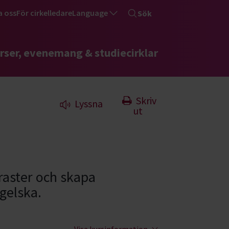
a oss
För cirkelledare
Language
Sök
rser, evenemang & studiecirklar
Skriv
Lyssna
ut
traster och skapa
gelska.
Visa kursinformation