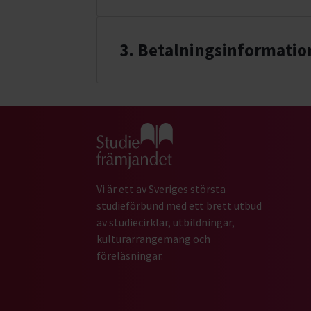
3
. Betalningsinformatio
Gå till studiefrämjandets startsida
Vi är ett av Sveriges största
studieförbund med ett brett utbud
av studiecirklar, utbildningar,
kulturarrangemang och
föreläsningar.