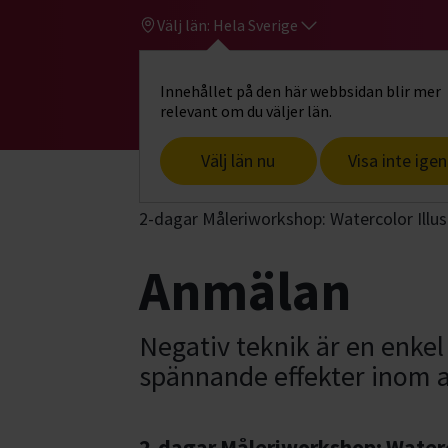
Välj län:
Hela Sverige
Innehållet på den här webbsidan blir mer
Hi
Gå till studiefrämjandets startsid
relevant om du väljer län.
Välj län nu
Visa inte igen
Start
Hitta intresse
Konst, hantverk
2-dagar Måleriworkshop: Watercolor Illu
Anmälan
Negativ teknik är en enkel
spännande effekter inom a
2-dagar Måleriworkshop: Waterc