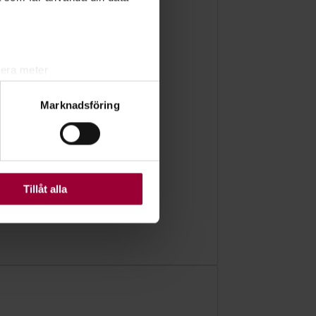
lera meter
ryck)
Marknadsföring
ljsektionen
. Du kan ändra
ats. Vissa kakor är
Tillåt alla