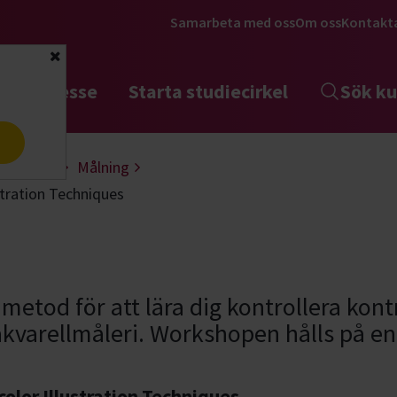
Samarbeta med oss
Om oss
Kontakt
Stäng
tta intresse
Starta studiecirkel
Sök ku
a
 & design
Målning
stration Techniques
 metod för att lära dig kontrollera kon
kvarellmåleri. Workshopen hålls på en
olor Illustration Techniques