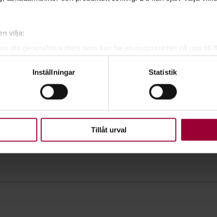
n vilja:
om din geografiska plats som kan ha en noggrannhet på upp till f
genom att aktivt skanna den för specifika kännetecken (fingeravt
Inställningar
Statistik
rsonliga uppgifter behandlas och ställ in dina preferenser i
deta
ke när som helst från cookie-förklaringen.
upplevelse som möjligt använder vi kakor (cookies) på vår webbpl
en ska fungera. Andra är valbara.
Tillåt urval