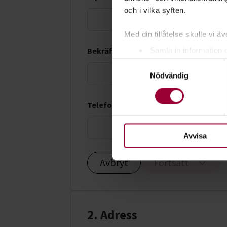
och i vilka syften.
Med din tillåtelse skulle vi äve
Bekräfta e-postadress *
Samla in information 
Samtyckesval
Identifiera din enhet 
Nödvändig
Ta reda på mer om hur dina pe
eller dra tillbaka ditt samtyc
Telefonnummer *
För att du ska få en så bra 
nödvändiga för att webbplats
Avvisa
Avbryt
Fortsätt
2. Adress