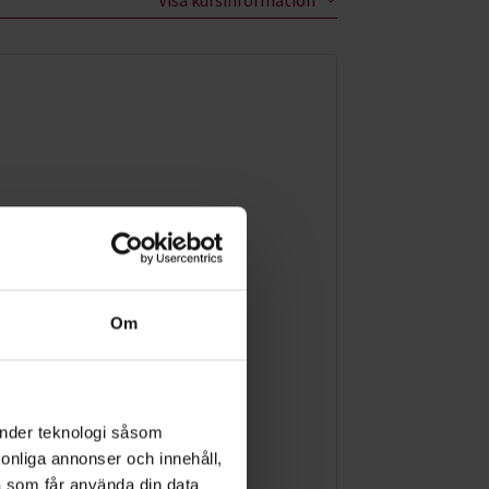
Om
änder teknologi såsom
rsonliga annonser och innehåll,
a som får använda din data