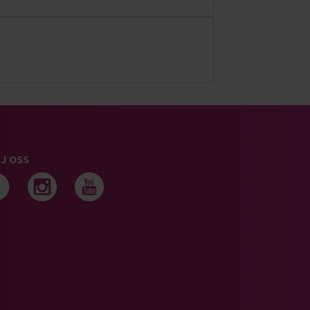
J OSS
Följ oss på facebook
Följ oss på instagram
Följ oss på youtub