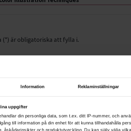
*) är obligatoriska att fylla i.
mmer
Information
Reklaminställningar
Efternamn *
ina uppgifter
handlar din personliga data, som t.ex. ditt IP-nummer, och anv
illgång till information på din enhet för att kunna tillhandahålla pe
, åskådarinsikter och produktutveckling. Du kan själv välja vilk