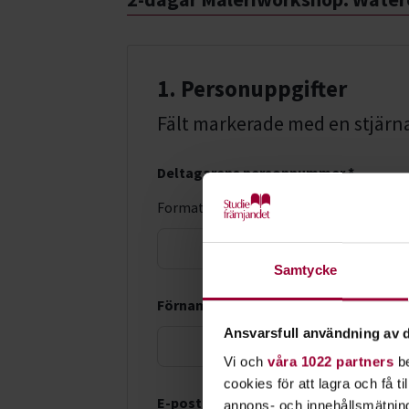
1. Personuppgifter
Fält markerade med en stjärna (
Deltagarens personnummer *
Format: ÅÅÅÅMMDD-XXXX
LMA-nu
Samtycke
Förnamn *
Ansvarsfull användning av d
Vi och
våra 1022 partners
be
cookies för att lagra och få t
E-postadress *
annons- och innehållsmätning