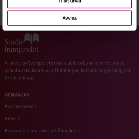
Tillåt urval
2. Adress
Avvisa
Gå till studiefrämjandets startsida
Vi är ett av Sveriges största studieförbund med ett brett
utbud av studiecirklar, utbildningar, kulturarrangemang och
föreläsningar.
GENVÄGAR
Kontakta oss
Press
Rapportera om missförhållanden