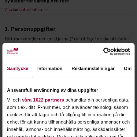
Sy kläder för vardag och fest
Visa kursinformation
1. Personuppgifter
Fält markerade med en stjärna (*) är obligatoriska att fylla i.
Deltagarens personnummer *
Format: ÅÅÅÅMMDD-XXXX
Samtycke
Information
Reklaminställningar
Om
Ansvarsfull användning av dina uppgifter
LMA-nummer
Vi och
våra 1022 partners
behandlar din personliga data,
Förnamn *
som t.ex. ditt IP-nummer, och använder teknologi såsom
cookies för att lagra och få tillgång till information på din
enhet för att kunna tillhandahålla personliga annonser och
innehåll, annons- och innehållsmätning, åskådarinsikter
Efternamn *
och produktutveckling. Du kan själv välja vilka som får