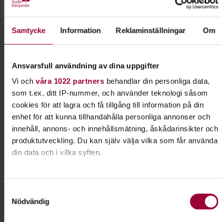
#programförtväst
Kursledare
Samtycke
Information
Reklaminställningar
Om
Mona Larsson
Ansvarsfull användning av dina uppgifter
Kontakt
Vi och
våra 1022 partners
behandlar din personliga data,
som t.ex. ditt IP-nummer, och använder teknologi såsom
cookies för att lagra och få tillgång till information på din
Anton Adler
enhet för att kunna tillhandahålla personliga annonser och
Samordnare annan
innehåll, annons- och innehållsmätning, åskådarinsikter och
finansiering
produktutveckling. Du kan själv välja vilka som får använda
Skicka e-post
din data och i vilka syften.
076-610 40 10
Med din tillåtelse skulle vi även vilja:
Samla in information om din geografiska plats som
Samtyckesval
Dela:
Facebook
LinkedIn
E-mail
Nödvändig
kan ha en noggrannhet på upp till flera meter
Identifiera din enhet genom att aktivt skanna den för