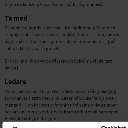
Ingen förkunskap krävs. Kursen hålls på grundnivå.
Ta med
Du behöver inomhusskor med lite hårdare sula. Skor med
steppjärn alternativt lösa steppjärn finns att köpa, men är
inget måste. Skor med gummisula rekommenderas ej, då
sulan lätt "fastnar" i golvet.
Bra att ha är även vattenflaska och bekväma kläder att
dansa i.
Ledare
Mona Larsson är vår uppskattade dans- och sångpedagog
som har varit aktiv med sina kurser på Studiefrämjandet i
många år. Hon har stor erfarenhet från sina olika grupper
och använder mycket lek och skratt i arbetet tillsammans
med alla härliga deltagare.