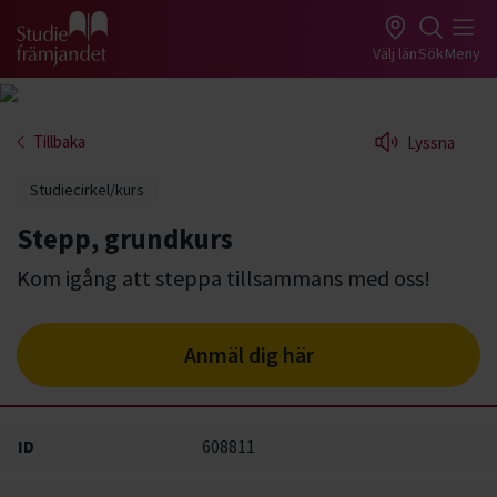
Gå till studiefrämjandets startsida
Välj län
Sök
Meny
Tillbaka
Lyssna
Studiecirkel/kurs
Stepp, grundkurs
Kom igång att steppa tillsammans med oss!
Anmäl dig här
ID
608811