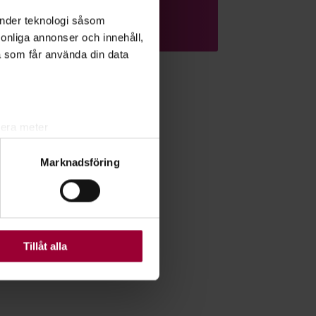
Läs mer om ämnet
änder teknologi såsom
rsonliga annonser och innehåll,
a som får använda din data
lera meter
ryck)
Marknadsföring
ljsektionen
. Du kan ändra
ats. Vissa kakor är
Tillåt alla