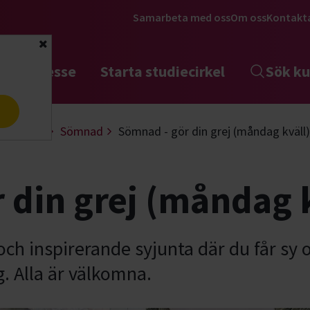
Samarbeta med oss
Om oss
Kontakt
Stäng
tta intresse
Starta studiecirkel
Sök ku
a
 & design
Sömnad
Sömnad - gör din grej (måndag kväll)
 din grej (måndag k
ch inspirerande syjunta där du får sy o
. Alla är välkomna.