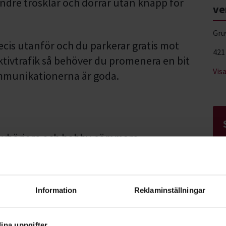
ndre trösklar och dörrar utan knapp för
ve
Gru
ecis utanför och du parkerar gratis mot
421
ektivtrafik så behöver du promenera en bit
Vis
mmunikationerna är goda.
 nybörjare och hobby-sömmare.
Information
Reklaminställningar
h mycket annat som kan vara till hjälp
na idéer får du tips om vad du kan behöva
ina uppgifter