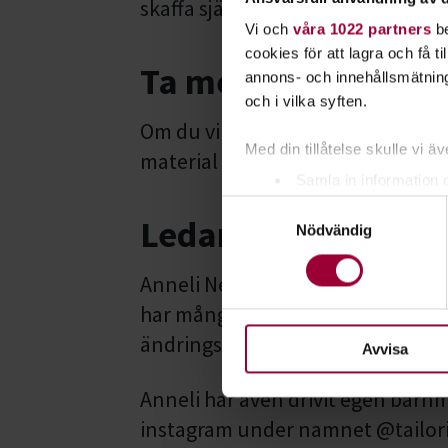
skaffa själv (exempelvis något särs
Vi och
våra 1022 partners
be
cookies för att lagra och få t
Ta med
annons- och innehållsmätning
och i vilka syften.
Om du vill får du såklart ta med 
Med din tillåtelse skulle vi äve
material du har hemma och skulle 
Samla in information 
Samtyckesval
Identifiera din enhet 
Ledare
Nödvändig
Ta reda på mer om hur dina pe
eller dra tillbaka ditt samtyc
Anneli Nedholm är utbildad herr
har många års erfarenhet av sö
För att du ska få en så bra 
nödvändiga för att webbplats
ändringsskräddare och lärare ino
Avvisa
Anneli har även drivit egen barn
instagram under namnet @tailor