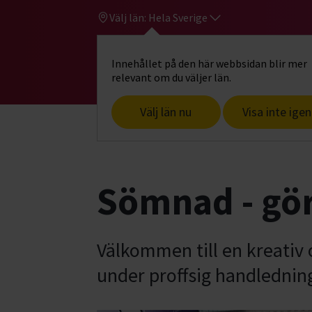
Välj län:
Hela Sverige
Innehållet på den här webbsidan blir mer
Hi
Gå till studiefrämjandets startsid
relevant om du väljer län.
Välj län nu
Visa inte igen
Start
Hitta intresse
Konst, hantverk
Sömnad - gör
Välkommen till en kreativ o
under proffsig handledning