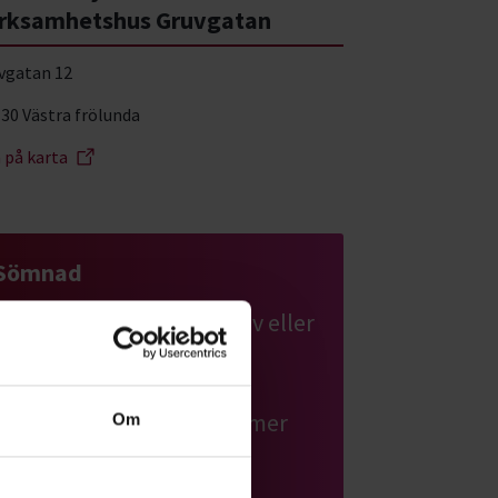
rksamhetshus Gruvgatan
vgatan 12
 30 Västra frölunda
a på karta
Sömnad
Lär dig att sy för husbehov eller
sikta på en karriär i
modebranschen. Hos
Studiefrämjandet får du mer
Om
kunskap om sömnad.