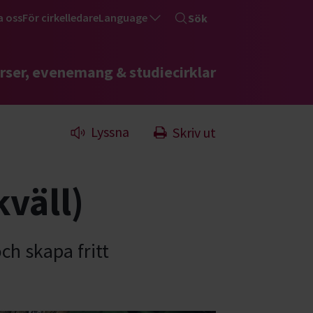
a oss
För cirkelledare
Language
Sök
rser, evenemang & studiecirklar
Lyssna
Skriv ut
väll)
ch skapa fritt