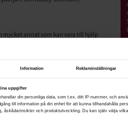
h mycket annat som kan vara till hjälp
na idéer får du tips om vad du kan behöva
kilt tyg).
Information
Reklaminställningar
egen symaskin och sytillbehör samt det
ina uppgifter
vilja använda för att skapa något.
handlar din personliga data, som t.ex. ditt IP-nummer, och anv
illgång till information på din enhet för att kunna tillhandahålla pe
, åskådarinsikter och produktutveckling. Du kan själv välja vilk