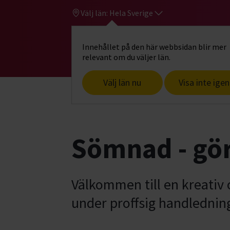
Välj län:
Hela Sverige
Innehållet på den här webbsidan blir mer
Hi
Gå till studiefrämjandets startsid
relevant om du väljer län.
Välj län nu
Visa inte igen
Start
Hitta intresse
Konst, hantverk
Sömnad - gör
Välkommen till en kreativ o
under proffsig handledning