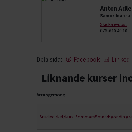
Anton Adle
Samordnare an
Skicka e-post
076-610 40 10
Dela sida:
Facebook
Linked
Liknande kurser i
Arrangemang
Sömnad- kurser, studiecirklar & evenemang (20 
Studiecirkel/kurs:
Sommarsömnad: gör din gre