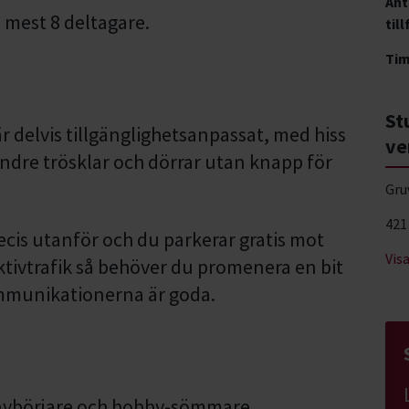
Ant
 mest 8 deltagare.
till
Ti
St
 delvis tillgänglighetsanpassat, med hiss
ve
ndre trösklar och dörrar utan knapp för
Gru
421
ecis utanför och du parkerar gratis mot
Vis
ektivtrafik så behöver du promenera en bit
mmunikationerna är goda.
 nybörjare och hobby-sömmare.