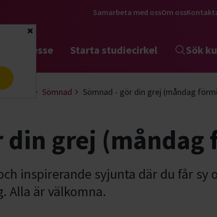
Samarbeta med oss
Om oss
Kontakt
Stäng
tta intresse
Starta studiecirkel
Sök ku
a
 & design
Sömnad
Sömnad - gör din grej (måndag förm
 din grej (måndag
ch inspirerande syjunta där du får sy o
. Alla är välkomna.