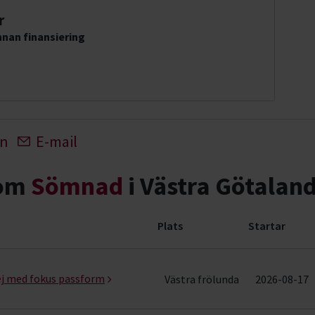
r
nan finansiering
In
E-mail
nom
Sömnad
i Västra Götaland
Plats
Startar
rader)
j med fokus passform
Västra frölunda
2026-08-17