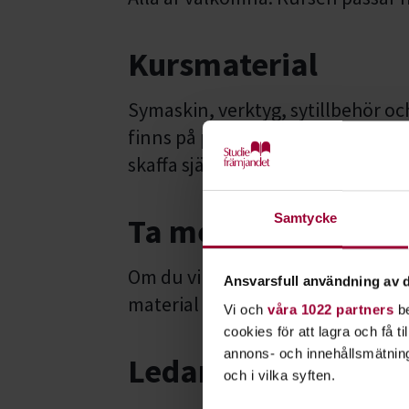
Kursmaterial
Symaskin, verktyg, sytillbehör oc
finns på plats hos oss. Utifrån di
skaffa själv (exempelvis något särs
Samtycke
Ta med
Om du vill får du såklart ta med 
Ansvarsfull användning av d
material du har hemma och skulle 
Vi och
våra 1022 partners
be
cookies för att lagra och få t
annons- och innehållsmätning
Ledare
och i vilka syften.