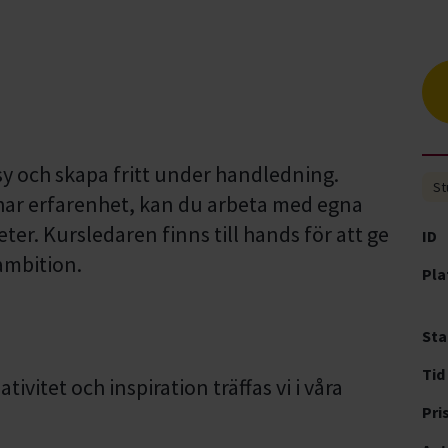
 sy och skapa fritt under handledning.
St
 har erfarenhet, kan du arbeta med egna
ter. Kursledaren finns till hands för att ge
ID
 ambition.
Pla
Sta
Tid
ivitet och inspiration träffas vi i våra
Pri