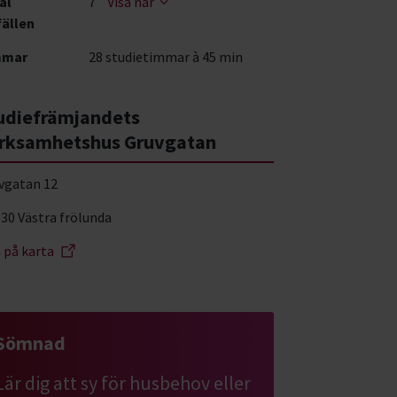
al
7
Visa när
fällen
mmar
28 studietimmar à 45 min
udiefrämjandets
rksamhetshus Gruvgatan
vgatan 12
 30 Västra frölunda
a på karta
Sömnad
Lär dig att sy för husbehov eller