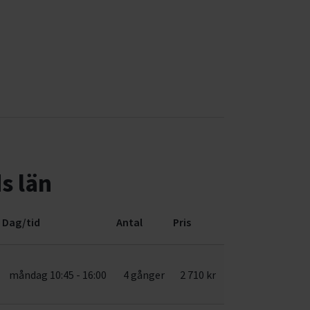
s län
Dag/tid
Antal
Pris
måndag 10:45 - 16:00
4 gånger
2 710 kr