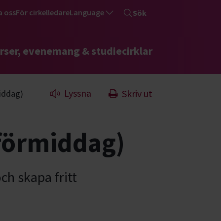
a oss
För cirkelledare
Language
Sök
rser, evenemang & studiecirklar
Lyssna
Skriv ut
iddag)
 förmiddag)
ch skapa fritt