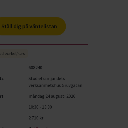
Ställ dig på väntelistan
udiecirkel/kurs
608240
ts
Studiefrämjandets
verksamhetshus Gruvgatan
rt
måndag 24 augusti 2026
10:30 - 13:30
s
2 710 kr