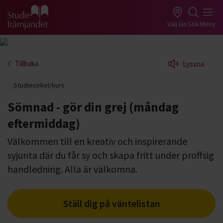
Gå till studiefrämjandets startsida
Välj län
Sök
Meny
Tillbaka
Lyssna
Studiecirkel/kurs
Sömnad - gör din grej (måndag
eftermiddag)
Välkommen till en kreativ och inspirerande
syjunta där du får sy och skapa fritt under proffsig
handledning. Alla är välkomna.
Ställ dig på väntelistan