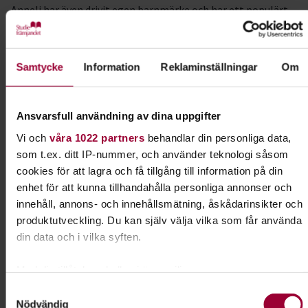
Anneli har även drivit egen barnmärke och har ett populärt
konto på instagram under namnet @tailoring_and_stuff.
#programförtväst
Samtycke
Information
Reklaminställningar
Om
Kursledare
Anneli Karlsson Nedholm
Ansvarsfull användning av dina uppgifter
Vi och
våra 1022 partners
behandlar din personliga data,
som t.ex. ditt IP-nummer, och använder teknologi såsom
Kontakt
cookies för att lagra och få tillgång till information på din
enhet för att kunna tillhandahålla personliga annonser och
Anton Adler
innehåll, annons- och innehållsmätning, åskådarinsikter och
Samordnare annan
produktutveckling. Du kan själv välja vilka som får använda
finansiering
din data och i vilka syften.
Skicka e-post
076-610 40 10
Med din tillåtelse skulle vi även vilja:
Samla in information om din geografiska plats som
Samtyckesval
Nödvändig
kan ha en noggrannhet på upp till flera meter