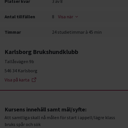
Platser kvar
3
av 8
Antal tillfällen
8
Visa när
Timmar
24 studietimmar à 45 min
Karlsborg Brukshundklubb
Tallåsvägen 9b
546 34 Karlsborg
Visa på karta
Kursens innehåll samt mål/syfte:
Att samtliga skall nå målen för start i appell/lägre klass
bruks spår och sök