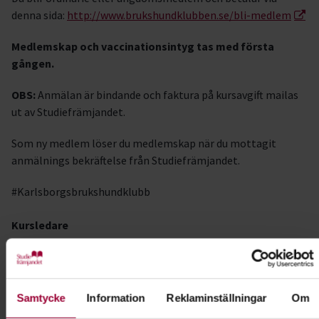
denna sida:
http://www.brukshundklubben.se/bli-medlem
Medlemskap och vaccinationsintyg tas med första
gången.
OBS:
Anmälan är bindande och faktura på kursavgift mailas
ut av Studiefrämjandet.
Som ny medlem löser du medlemskap när du mottagit
anmälnings bekräftelse från Studiefrämjandet.
#Karlsborgsbrukshundklubb
Kursledare
Jan-Olof Säll
I samarbete med
Karlsborgs Brukshundklubb
Samtycke
Information
Reklaminställningar
Om