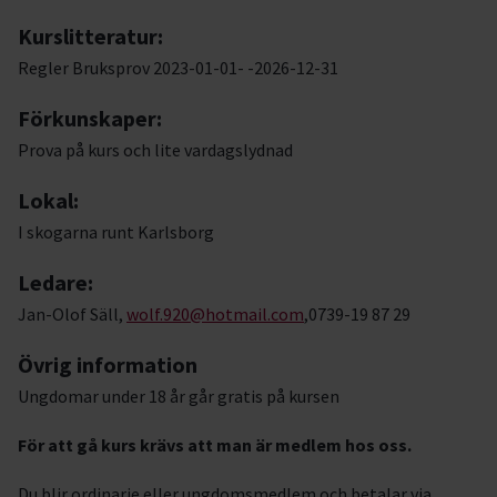
Kurslitteratur:
Regler Bruksprov 2023-01-01- -2026-12-31
Förkunskaper:
Prova på kurs och lite vardagslydnad
Lokal:
I skogarna runt Karlsborg
Ledare:
Jan-Olof Säll,
wolf.920@hotmail.com
,0739-19 87 29
Övrig information
Ungdomar under 18 år går gratis på kursen
För att gå kurs krävs att man är medlem hos oss.
Du blir ordinarie eller ungdomsmedlem och betalar via