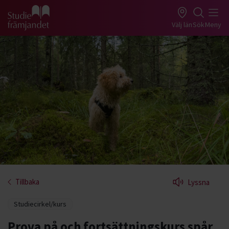
Gå till studiefrämjandets startsida
Välj län
Sök
Meny
Tillbaka
Lyssna
Studiecirkel/kurs
Prova på och fortsättningskurs spår