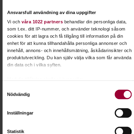
Kontakt
Ansvarsfull användning av dina uppgifter
Vi och
våra 1022 partners
behandlar din personliga data,
Caroline Karlqvist
som t.ex. ditt IP-nummer, och använder teknologi såsom
Folkbildningsutvecklare,
cookies för att lagra och få tillgång till information på din
Profilområdesansvarig Djur
enhet för att kunna tillhandahålla personliga annonser och
Skicka e-post
innehåll, annons- och innehållsmätning, åskådarinsikter och
0510-77 90 45
produktutveckling. Du kan själv välja vilka som får använda
din data och i vilka syften.
Med din tillåtelse skulle vi även vilja:
Dela:
Facebook
LinkedIn
E-mail
Samla in information om din geografiska plats som
Samtyckesval
Nödvändig
kan ha en noggrannhet på upp till flera meter
Hund & husdjur
Identifiera din enhet genom att aktivt skanna den för
specifika kännetecken (fingeravtryck)
Inställningar
Har du hund eller planerar du att skaffa en valp?
Ta reda på mer om hur dina personliga uppgifter behandlas
Eller kanske en katt eller ett annat husdjur?
och ställ in dina preferenser i
detaljsektionen
. Du kan
Statistik
Grattis! Det finns massor av roliga saker du kan
ändra eller dra tillbaka ditt samtycke när som helst från