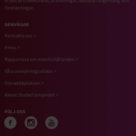
utbud av studiecirklar, utbildningar, kulturarrangemang och
föreläsningar.
GENVÄGAR
Kontakta oss
Press
Rapportera om missförhållanden
Våra anmälningsvillkor
Om webbplatsen
About Studiefrämjandet
FÖLJ OSS
Följ oss på facebook
Följ oss på instagra
Följ oss på yout