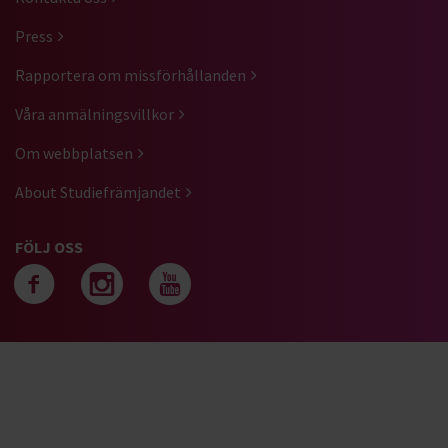
Press
Rapportera om missförhållanden
Våra anmälningsvillkor
Om webbplatsen
About Studiefrämjandet
FÖLJ OSS
Följ oss på facebook
Följ oss på instagra
Följ oss på yout