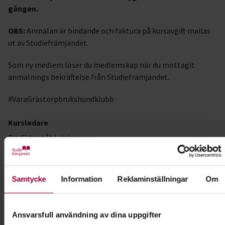
gången.
OBS:
Anmälan är bindande och faktura på kursavgift mailas
ut av Studiefrämjandet.
Som ny medlem löser du medlemskap när du mottagit
anmälnings bekräftelse från Studiefrämjandet.
#VaraGrästorpbrukshundklubb
Kursledare
Pia Eiderståhl-Johansson
I samarbete med
Vara-Grästorp Brukshundklubb
Samtycke
Information
Reklaminställningar
Om
Kontakt
Ansvarsfull användning av dina uppgifter