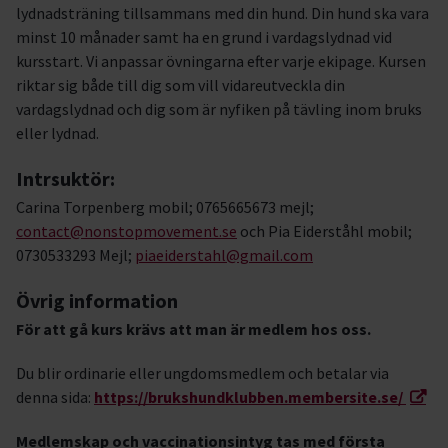
lydnadsträning tillsammans med din hund. Din hund ska vara
minst 10 månader samt ha en grund i vardagslydnad vid
kursstart. Vi anpassar övningarna efter varje ekipage. Kursen
riktar sig både till dig som vill vidareutveckla din
vardagslydnad och dig som är nyfiken på tävling inom bruks
eller lydnad.
Intrsuktör:
Carina Torpenberg mobil; 0765665673 mejl;
contact@nonstopmovement.se
och Pia Eiderståhl mobil;
0730533293 Mejl;
piaeiderstahl@gmail.com
Övrig information
För att gå kurs krävs att man är medlem hos oss.
Du blir ordinarie eller ungdomsmedlem och betalar via
denna sida:
https://brukshundklubben.membersite.se/
Medlemskap och vaccinationsintyg tas med första