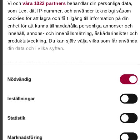
Vi och
våra 1022 partners
behandlar din personliga data,
Caroline Karlqvist
som t.ex. ditt IP-nummer, och använder teknologi såsom
Folkbildningsutvecklare,
cookies för att lagra och få tillgång till information på din
Profilområdesansvarig Djur
enhet för att kunna tillhandahålla personliga annonser och
Skicka e-post
innehåll, annons- och innehållsmätning, åskådarinsikter och
0510-77 90 45
produktutveckling. Du kan själv välja vilka som får använda
din data och i vilka syften.
Dela:
Facebook
LinkedIn
E-mail
Med din tillåtelse skulle vi även vilja:
Samla in information om din geografiska plats som
Samtyckesval
Nödvändig
kan ha en noggrannhet på upp till flera meter
Lydnad för alla hundar
Identifiera din enhet genom att aktivt skanna den för
specifika kännetecken (fingeravtryck)
Inställningar
Har du en hund som vill lära sig nya tricks? Gillar
Ta reda på mer om hur dina personliga uppgifter behandlas
du att tävla? Prova rallylydnad!
och ställ in dina preferenser i
detaljsektionen
. Du kan
Statistik
ändra eller dra tillbaka ditt samtycke när som helst från
Läs mer om ämnet
cookie-förklaringen.
Marknadsföring