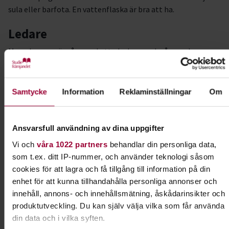
sula eller barfota. En vattenflaska är bra att ha.
Ledare
Mona Larsson är vår uppskattade dans- och sångpedagog
som har varit aktiv med sina kurser på Studiefrämjandet i
många år. Hon har stor erfarenhet från sina olika grupper
och använder mycket lek och skratt i arbetet tillsammans
Samtycke
Information
Reklaminställningar
Om
med alla härliga deltagare.
#programförtväst
Ansvarsfull användning av dina uppgifter
Vi och
våra 1022 partners
behandlar din personliga data,
Kursledare
som t.ex. ditt IP-nummer, och använder teknologi såsom
Mona Larsson
cookies för att lagra och få tillgång till information på din
enhet för att kunna tillhandahålla personliga annonser och
innehåll, annons- och innehållsmätning, åskådarinsikter och
Kontakt
produktutveckling. Du kan själv välja vilka som får använda
din data och i vilka syften.