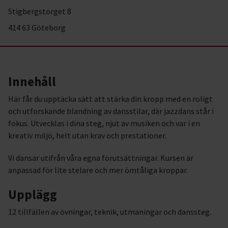
Stigbergstorget 8
414 63 Göteborg
Innehåll
Här får du upptäcka sätt att stärka din kropp med en roligt
och utforskande blandning av dansstilar, där jazzdans står i
fokus. Utvecklas i dina steg, njut av musiken och var i en
kreativ miljö, helt utan krav och prestationer.
Vi dansar utifrån våra egna förutsättningar. Kursen är
anpassad för lite stelare och mer ömtåliga kroppar.
Upplägg
12 tillfällen av övningar, teknik, utmaningar och danssteg.