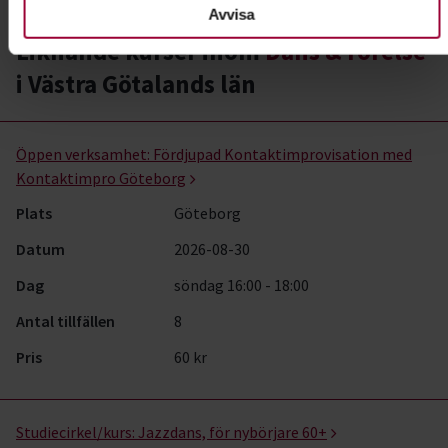
Avvisa
Liknande kurser inom
Dans & rörelse
i Västra Götalands län
Dans & rörelse- kurser, studiecirklar & evenemang (7 rader)
Öppen verksamhet:
Fördjupad Kontaktimprovisation med
Kontaktimpro Göteborg
Plats
Göteborg
Datum
2026-08-30
Dag
söndag 16:00 - 18:00
Antal tillfällen
8
Pris
60 kr
Studiecirkel/kurs:
Jazzdans, för nybörjare 60+