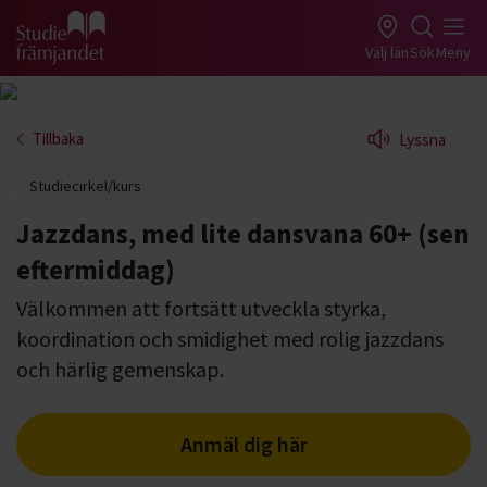
Gå till studiefrämjandets startsida
Välj län
Sök
Meny
Tillbaka
Lyssna
Studiecirkel/kurs
Jazzdans, med lite dansvana 60+ (sen
eftermiddag)
Välkommen att fortsätt utveckla styrka,
koordination och smidighet med rolig jazzdans
och härlig gemenskap.
Anmäl dig här