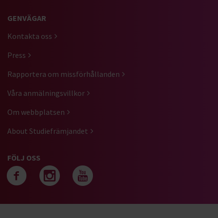
GENVÄGAR
Kontakta oss
Press
Rapportera om missförhållanden
Våra anmälningsvillkor
Om webbplatsen
About Studiefrämjandet
FÖLJ OSS
Följ oss på facebook
Följ oss på instagra
Följ oss på yout