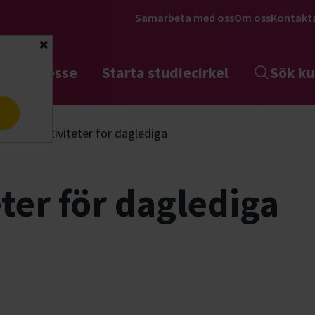
Samarbeta med oss
Om oss
Kontakt
Stäng
tta intresse
Starta studiecirkel
Sök ku
a
Hundaktiviteter för daglediga
ter för daglediga