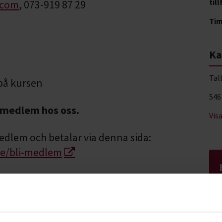
till
.com
, 073-919 87 29
Ti
Ka
Tal
på kursen
546
r medlem hos oss.
Vis
edlem och betalar via denna sida:
e/bli-medlem
tyg tas med första gången.
tura på kursavgift mailas ut av