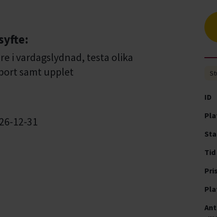
syfte:
re i vardagslydnad, testa olika
port samt upplet
St
ID
Pla
026-12-31
Sta
Tid
Pri
Pla
Ant