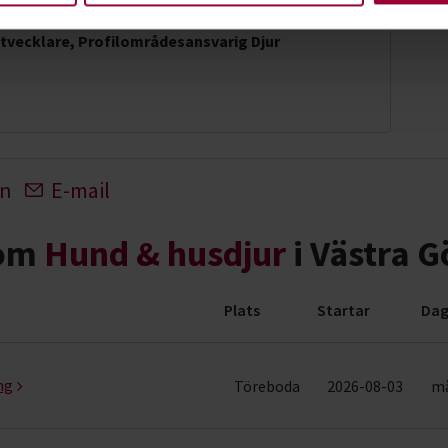
rlqvist
tvecklare, Profilområdesansvarig Djur
In
E-mail
nom
Hund & husdjur
i Västra G
Plats
Startar
Dag
ng (87 rader)
ng
Töreboda
2026-08-03
må