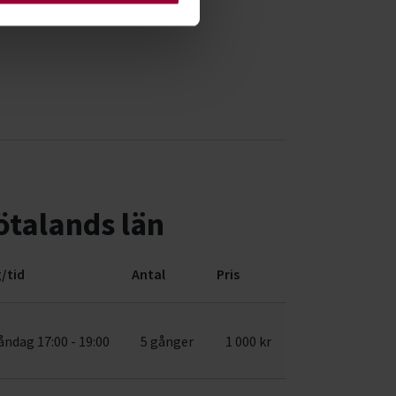
ötalands län
/tid
Antal
Pris
ndag 17:00 - 19:00
5 gånger
1 000 kr