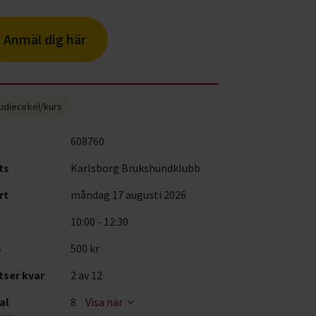
Anmäl dig här
udiecirkel/kurs
608760
ts
Karlsborg Brukshundklubb
rt
måndag 17 augusti 2026
10:00 - 12:30
s
500 kr
tser kvar
2
av 12
al
8
Visa när