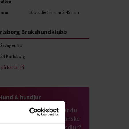
fällen
mmar
16 studietimmar à 45 min
rlsborg Brukshundklubb
låsvägen 9b
 34 Karlsborg
a på karta
Hund & husdjur
Har du hund eller planerar du
att skaffa en valp? Eller kanske
en katt eller ett annat husdjur?