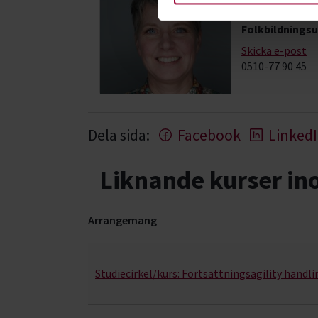
Caroline Ka
Folkbildningsu
Skicka e-post
0510-77 90 45
Dela sida:
Facebook
Linked
Liknande kurser i
Arrangemang
Hund & husdjur- kurser, studiecirklar & evenema
Studiecirkel/kurs:
Fortsättningsagility handli