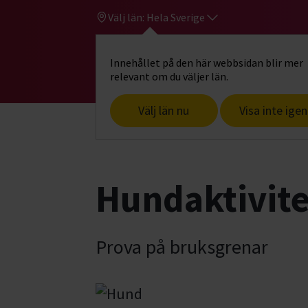
Välj län:
Hela Sverige
Innehållet på den här webbsidan blir mer
Hi
Gå till studiefrämjandets startsid
relevant om du väljer län.
Välj län nu
Visa inte igen
Start
Hitta intresse
Hund & husdjur
Hundaktivite
Prova på bruksgrenar