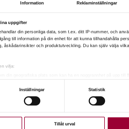
Information
Reklaminställningar
kap när du mottagit anmälnings
ina uppgifter
t.
handlar din personliga data, som t.ex. ditt IP-nummer, och anv
illgång till information på din enhet för att kunna tillhandahålla pe
, åskådarinsikter och produktutveckling. Du kan själv välja vilk
n vilja:
om din geografiska plats som kan ha en noggrannhet på upp till f
genom att aktivt skanna den för specifika kännetecken (fingeravt
Inställningar
Statistik
rsonliga uppgifter behandlas och ställ in dina preferenser i
deta
ke när som helst från cookie-förklaringen.
upplevelse som möjligt använder vi kakor (cookies) på vår webbpl
en ska fungera. Andra är valbara.
Tillåt urval