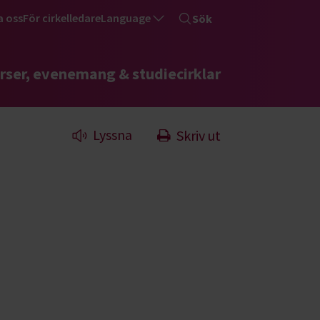
a oss
För cirkelledare
Language
Sök
rser, evenemang & studiecirklar
Lyssna
Skriv ut