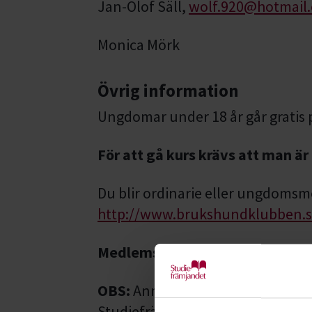
Jan-Olof Säll,
wolf.920@hotmail
Monica Mörk
Övrig information
Ungdomar under 18 år går gratis 
För att gå kurs krävs att man ä
Du blir ordinarie eller ungdomsm
http://www.brukshundklubben.s
Medlemskap och vaccinationsin
OBS:
Anmälan är bindande och fak
Studiefrämjandet.