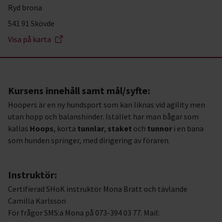
Ryd brona
541 91 Skövde
Visa på karta
Kursens innehåll samt mål/syfte:
Hoopers är en ny hundsport som kan liknas vid agility men
utan hopp och balanshinder. Istället har man bågar som
kallas
Hoops
, korta
tunnlar
,
staket
och
tunnor
i en bana
som hunden springer, med dirigering av föraren.
Instruktör:
Certifierad SHoK instruktör Mona Bratt och tävlande
Camilla Karlsson
För frågor SMS:a Mona på 073-394 03 77. Mail: