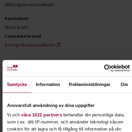
#Billingebrukshundkubb
Kursledare
Mona Bratt
I samarbete med
Billinge Brukshundklubb
Kontakt
Caroline Karlqvist
Samtycke
Information
Reklaminställningar
Om
Folkbildningsutvecklare,
Profilområdesansvarig Djur
Ansvarsfull användning av dina uppgifter
Skicka e-post
0510-77 90 45
Vi och
våra 1022 partners
behandlar din personliga data,
som t.ex. ditt IP-nummer, och använder teknologi såsom
cookies för att lagra och få tillgång till information på din