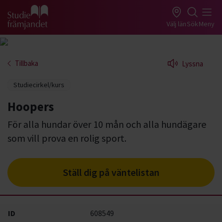
Gå till studiefrämjandets startsida
Välj län
Sök
Meny
Tillbaka
Lyssna
Studiecirkel/kurs
Hoopers
För alla hundar över 10 mån och alla hundägare
som vill prova en rolig sport.
Ställ dig på väntelistan
ID
608549