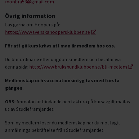
monbra53@gmail.com
Övrig information
Läs gärna om Hoopers på:
https://www.svenskahoopersklubben.se
För att gå kurs krävs att man är medlem hos oss.
Du blir ordinarie eller ungdomsmedlem och betalar via
denna sida:
http://www.brukshundklubben.se/bli-medlem
Medlemskap och vaccinationsintyg tas med första
gången.
OBS:
Anmälan är bindande och faktura på kursavgift mailas
ut av Studiefrämjandet.
Som ny medlem löser du medlemskap när du mottagit
anmälnings bekräftelse från Studiefrämjandet.