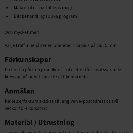
Makrofoto - närbildens magi.
Bildbehandling i olika program
Och mycket mer!
Varje träff innehåller en planerad fikapaus på ca. 15 min.
Förkunskaper
Du bör ha gått en grundkurs i foto eller fått motsvarande
kunskap på annat sätt för att kunna delta.
Anmälan
Kallelse/faktura skickas till angiven e-postadress ca två
veckor före kursstart.
Material / Utrustning
Ta med din egen kamera (system- eller spegellös) och gärna