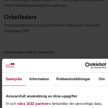
stativ. Studioutrustning finns på plats.
Cirkelledare
Steve Gustafsson är fotograf och har haft kurser i foto och
bild sedan 1979.
Välkommen med din anmälan!
#programförtväst
Samtycke
Information
Reklaminställningar
Om
Kursledare
Steve Gustafsson
Ansvarsfull användning av dina uppgifter
Vi och
våra 1022 partners
behandlar din personliga data,