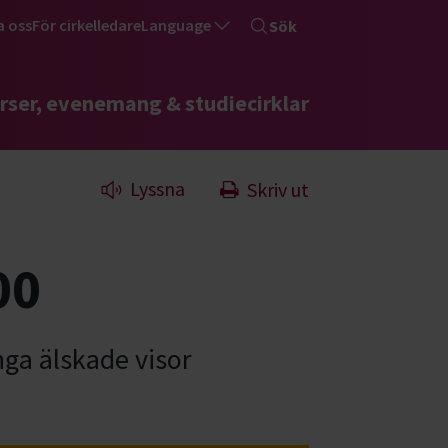
a oss
För cirkelledare
Language
Sök
rser, evenemang & studiecirklar
Lyssna
Skriv ut
00
nga älskade visor