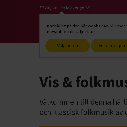
Välj län:
Hela Sverige
Innehållet på den här webbsidan blir mer
Hi
Gå till studiefrämjandets startsid
relevant om du väljer län.
Välj län nu
Visa inte igen
Start
Hitta intresse
Musik
Sång o
Vis & folkmu
Välkommen till denna härli
och klassisk folkmusik av o