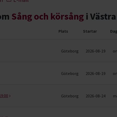
nom
Sång och körsång
i Västra
Plats
Startar
Dag
emang (6 rader)
Göteborg
2026-08-19
on
Göteborg
2026-08-19
on
19:00
Göteborg
2026-08-24
må