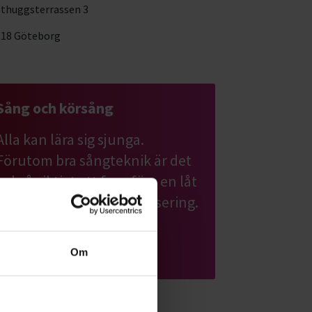
thuggsterrassen 3
 18 Göteborg
Sång och körsång
Alla kan lära sig sjunga.
Förutom bra sångteknik är det
också viktigt att framföra en låt
med inlevelse och bra frasering.
Läs mer om ämnet
Om