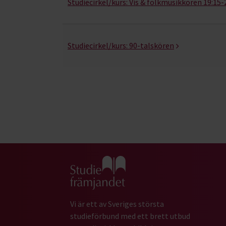
Studiecirkel/kurs:
Vis & folkmusikkören 19:15-
Studiecirkel/kurs:
90-talskören
Gå till studiefrämjandets startsida
Vi är ett av Sveriges största
studieförbund med ett brett utbud