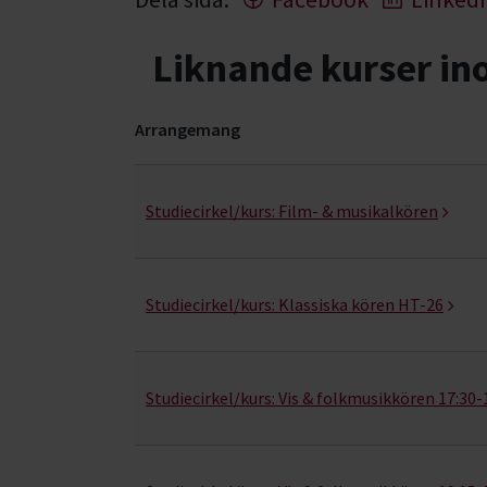
Liknande kurser i
Arrangemang
Sång och körsång- kurser, studiecirklar & even
Studiecirkel/kurs:
Film- & musikalkören
Studiecirkel/kurs:
Klassiska kören HT-26
Studiecirkel/kurs:
Vis & folkmusikkören 17:30-