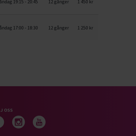
ndag 19:15 - 20:45
12 gånger
1 450 kr
ndag 17:00 - 18:30
12 gånger
1 250 kr
J OSS
Följ oss på facebook
Följ oss på instagram
Följ oss på youtub