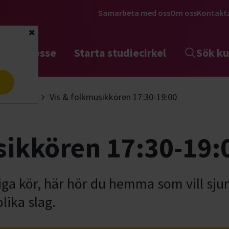
Samarbeta med oss
Om oss
Kontakt
Stäng
tta intresse
Starta studiecirkel
Sök ku
a
ch körsång
Vis & folkmusikkören 17:30-19:00
sikkören 17:30-19:
ga kör, här hör du hemma som vill sju
lika slag.