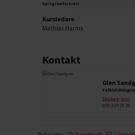
#programförtväst
Kursledare
Mathias Harms
Kontakt
Glen Sand
Folkbildningsu
Skicka e-post
070-619 25 20
Dela sida:
Facebook
Linked