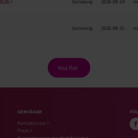
20:45
Göteborg
2026-08-24
må
Göteborg
2026-08-31
må
Visa fler
GENVÄGAR
FÖL
Kontakta oss
Press
Rapportera om missförhållanden