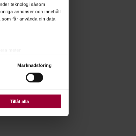
änder teknologi såsom
rsonliga annonser och innehåll,
a som får använda din data
lera meter
ryck)
Marknadsföring
ljsektionen
. Du kan ändra
ats. Vissa kakor är
Tillåt alla