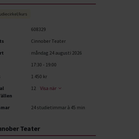
udiecirkel/kurs
608329
ts
Cinnober Teater
rt
måndag 24 augusti 2026
17:30 - 19:00
s
1 450 kr
al
12
Visa när
fällen
mmar
24 studietimmar à 45 min
nnober Teater