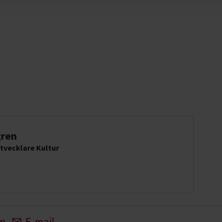
gren
tvecklare Kultur
In
E-mail