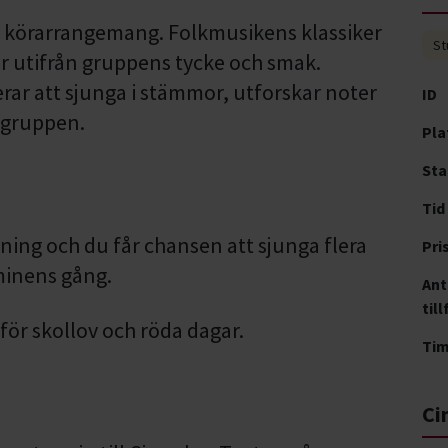
ka körarrangemang. Folkmusikens klassiker
St
åtar utifrån gruppens tycke och smak.
erar att sjunga i stämmor, utforskar noter
ID
i gruppen.
Pla
Sta
Tid
ning och du får chansen att sjunga flera
Pri
minens gång.
Ant
till
för skollov och röda dagar.
Ti
Ci