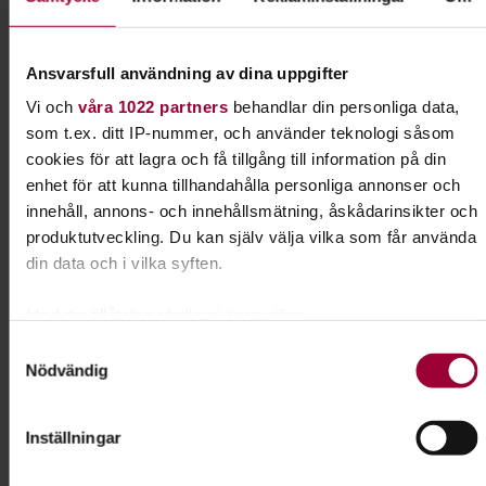
Kontakt
Ansvarsfull användning av dina uppgifter
Vi och
våra 1022 partners
behandlar din personliga data,
Eva Ellmark
som t.ex. ditt IP-nummer, och använder teknologi såsom
Folkbildningsutvecklare
cookies för att lagra och få tillgång till information på din
Tillgänglighet & Jämlikhet
enhet för att kunna tillhandahålla personliga annonser och
Skicka e-post
innehåll, annons- och innehållsmätning, åskådarinsikter och
070-329 00 68
produktutveckling. Du kan själv välja vilka som får använda
din data och i vilka syften.
Med din tillåtelse skulle vi även vilja:
Dela:
Facebook
LinkedIn
E-mail
Samla in information om din geografiska plats som
Samtyckesval
Nödvändig
kan ha en noggrannhet på upp till flera meter
Målning
Identifiera din enhet genom att aktivt skanna den för
specifika kännetecken (fingeravtryck)
Inställningar
Utveckla din kreativa och konstnärliga sida med
Ta reda på mer om hur dina personliga uppgifter behandlas
penseln i handen. Plocka fram staffliet så hjälper
och ställ in dina preferenser i
detaljsektionen
. Du kan