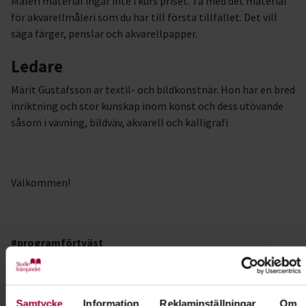
Måleri material ingår inte i kurs priset. Ta med det material
för akvarellmåleri som du har till första tillfället. Det vill
säga färger, penslar och akvarellpapper.
Ledare
Märit Gustafsson är textil- och bildkonstnär. Hon har en bred
inriktning och stor kunskap inom konst och dess utövande
såsom i vävning, bildväv, akvarell och kalligrafi
Välkommen!
#programförtväst
Kursledare
Märit Gustafsson
Samtycke
Information
Reklaminställningar
Om