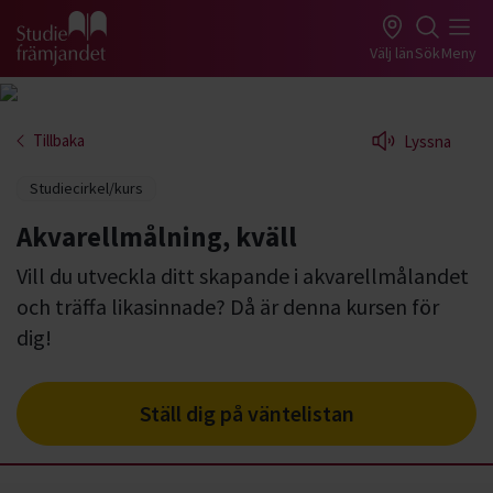
Gå till studiefrämjandets startsida
Välj län
Sök
Meny
Tillbaka
Lyssna
Studiecirkel/kurs
Akvarellmålning, kväll
Vill du utveckla ditt skapande i akvarellmålandet
och träffa likasinnade? Då är denna kursen för
dig!
Ställ dig på väntelistan