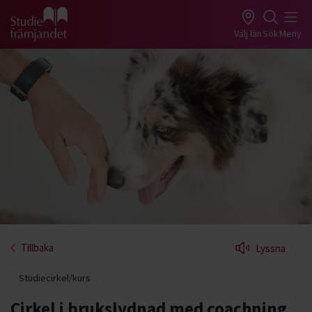
Gå till studiefrämjandets startsida
Välj län
Sök
Meny
Tillbaka
Lyssna
Studiecirkel/kurs
Cirkel i brukslydnad med coachning