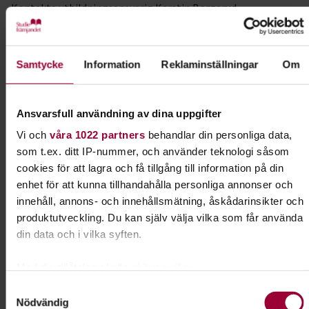
Kontakta utbildningsansvarig Kerstin Borgerud
styrelsen@elfsborgsbhk.se
om du har frågor eller vill veta
mer!
Samtycke
Information
Reklaminställningar
Om
Kursledare
Kerstin Borgerud
Ansvarsfull användning av dina uppgifter
I samarbete med
Elfsborgs Brukshundsklubb
Vi och
våra 1022 partners
behandlar din personliga data,
som t.ex. ditt IP-nummer, och använder teknologi såsom
cookies för att lagra och få tillgång till information på din
enhet för att kunna tillhandahålla personliga annonser och
Kontakt
innehåll, annons- och innehållsmätning, åskådarinsikter och
produktutveckling. Du kan själv välja vilka som får använda
Barbro Wiktorsson
din data och i vilka syften.
Folkbildningsutvecklare Djur
Med din tillåtelse skulle vi även vilja:
Skicka e-post
Samla in information om din geografiska plats som
072-370 81 67
Samtyckesval
Nödvändig
kan ha en noggrannhet på upp till flera meter